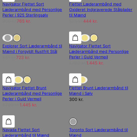
Navigator Flettet Sort
Flettet Læderarmbånd med
Læderarmbånd med Personlige
Oxideret Indgraverede Stålplader
Perler i 925 Sterlingsølv
til Mænd
900 kr.
765 kr.
523 kr.
444 kr.
Ikke på lager
Ikke på lager
15% rabat
Explorer Sort Læderarmbånd til
Navigator Flettet Sort
Mænd i Forgyldt Rustfrit Stål
Læderarmbånd med Personlige
Perler i Guld Vermeil
851 kr.
723 kr.
1.700 kr.
1.445 kr.
15% rabat
15% rabat
Navigator Flettet Brunt
Flettet Brunt Læderarmbånd til
Læderarmbånd med Personlige
Mænd i Sølv
Perler i Guld Vermeil
300 kr.
1.700 kr.
1.445 kr.
Ikke på lager
Navada Flettet Sort
Toronto Sort Læderarmbånd til
Læderarmbånd til Mænd
Mænd