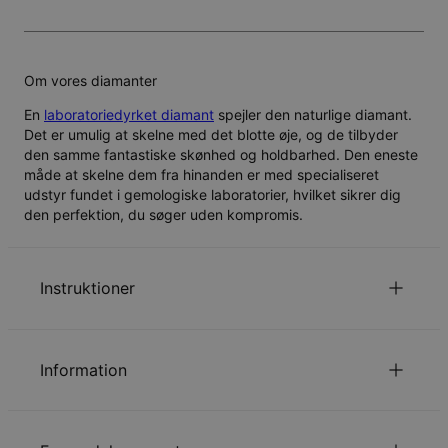
Om vores diamanter
En
laboratoriedyrket diamant
spejler den naturlige diamant.
Det er umulig at skelne med det blotte øje, og de tilbyder
den samme fantastiske skønhed og holdbarhed. Den eneste
måde at skelne dem fra hinanden er med specialiseret
udstyr fundet i gemologiske laboratorier, hvilket sikrer dig
den perfektion, du søger uden kompromis.
Instruktioner
Ét stort bogstav per navn eller ord.
for at se din kædelængde guide.
Klik her
Information
Læs om vores
.
Sikkerhedspolitik for Børn
ID:
101-01-1012-30
Du er velkommen til at kontakte os via
email
med
Hovedmateriale
Roséforgyldt Sterlingsølv 925
specielle ønsker eller spørgsmål.