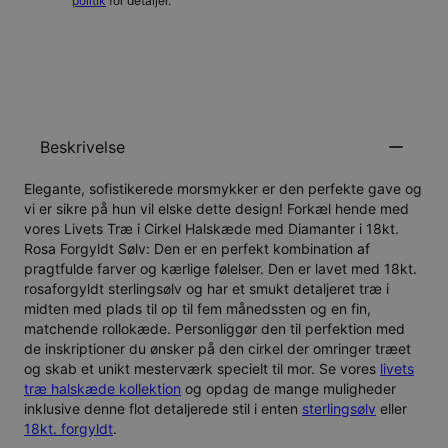
politik
for detaljer.
GIV MIG BESKED
Beskrivelse
Elegante, sofistikerede morsmykker er den perfekte gave og
vi er sikre på hun vil elske dette design! Forkæl hende med
vores Livets Træ i Cirkel Halskæde med Diamanter i 18kt.
Rosa Forgyldt Sølv: Den er en perfekt kombination af
pragtfulde farver og kærlige følelser. Den er lavet med 18kt.
rosaforgyldt sterlingsølv og har et smukt detaljeret træ i
midten med plads til op til fem månedssten og en fin,
matchende rollokæde. Personliggør den til perfektion med
de inskriptioner du ønsker på den cirkel der omringer træet
og skab et unikt mesterværk specielt til mor. Se vores
livets
træ halskæde kollektion
og opdag de mange muligheder
inklusive denne flot detaljerede stil i enten
sterlingsølv
eller
18kt. forgyldt
.