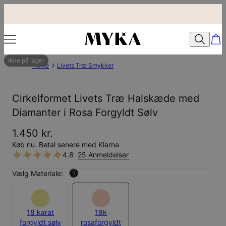
Ikke på lager
Home
Livets Træ Smykker
Cirkelformet Livets Træ Halskæde med
Diamanter i Rosa Forgyldt Sølv
1.450 kr.
Køb nu. Betal senere med Klarna
4.8
25 Anmeldelser
Vælg Materiale:
?
18 karat
18k
forgyldt sølv
rosaforgyldt