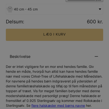
40 cm - 45 cm
Delsum
:
600 kr.
LÆG I KURV
Beskrivelse
Der er intet vigtigere for en mor end hendes familie. Giv
hende en måde, hvorpå hun altid kan have hendes familie
nær med vores
Cirkel-Tree of Lifehalskæde med Månedsten
.
For navnene på hendes børn indgraveret på ydersiden af
denne familietræshalskæde og tilføj op til fem månedsten på
toppen af træet. Vis for meget familien betyder med denne
modershalskæde med personligt præg! Denne halskæde er
fremstillet af
0.925 Sterlingsølv
og kommer med
Rollokæde i
Sterlingsølv
. Se
flere halskæder med børns navne
her.