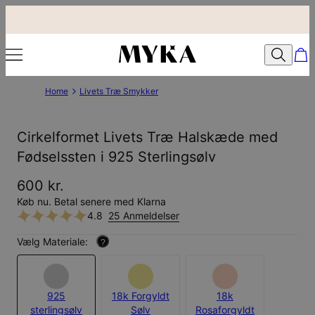
Home
Livets Træ Smykker
Cirkelformet Livets Træ Halskæde med
Fødselssten i 925 Sterlingsølv
600 kr.
Køb nu. Betal senere med Klarna
4.8
25 Anmeldelser
Vælg Materiale:
?
925
18k Forgyldt
18k
sterlingsølv
Sølv
Rosaforgyldt