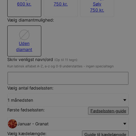
600 kr.
750 kr.
Sølv
750 kr.
Vælg diamantmulighed:
Uden
diamant
Skriv venligst navn/ord
(Op til 11 tegn):
Kun latinsk alfabet A-Z, a-z og 0-9 understøttes - ingen specialtegn
Vælg antal fødselssten:
1 månedsten
Første fødselssten:
Fødselssten-guide
Januar - Granat
Vælg kædelængde:
Guide til kædelængde