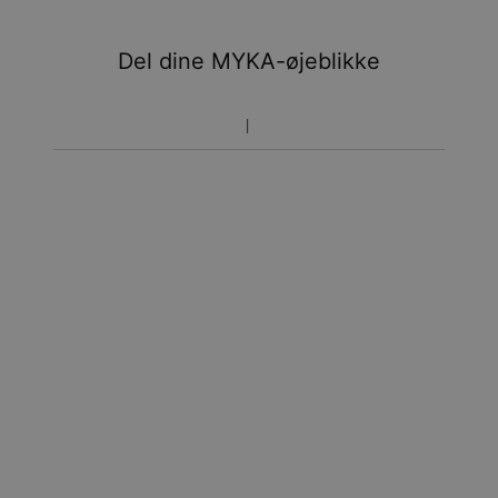
Du vil ikke blive opkrævet yderligere afgifter.
Del dine MYKA-øjeblikke
Vær opmærksom på at tidsperioden nævnt ovenfor er
inklusivefremstillingen.
Returnering
Bemærk venligst, at personlige smykker er unikke og kun
kan returneres tilombytning eller butikskredit.