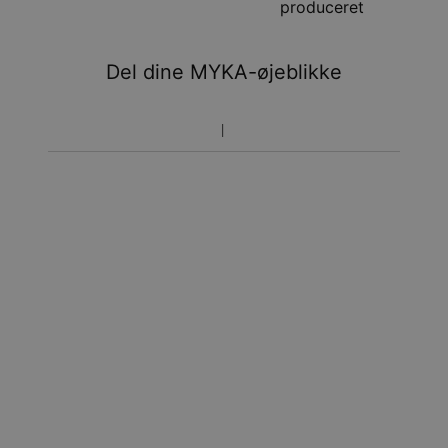
produceret
aug.
Du vil ikke blive opkrævet yderligere afgifter.
Del dine MYKA-øjeblikke
Vær opmærksom på at tidsperioden nævnt ovenfor er
inklusivefremstillingen.
Returnering
Bemærk venligst, at personlige smykker er unikke og kun
kan returneres tilombytning eller butikskredit.