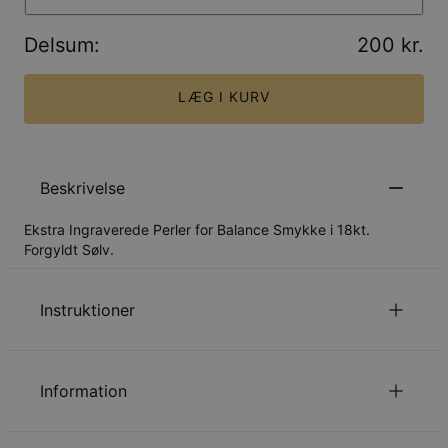
Delsum
:
200 kr.
LÆG I KURV
Beskrivelse
Ekstra Ingraverede Perler for Balance Smykke i 18kt.
Forgyldt Sølv.
Instruktioner
Charme kan let tilføjes eller fjernes ved at åbne cirkel
vedhæng.
Information
Alle bogstaver er skrevet med stort.
Læs om vores
.
Sikkerhedspolitik for Børn
ID:
110-21-3390-09