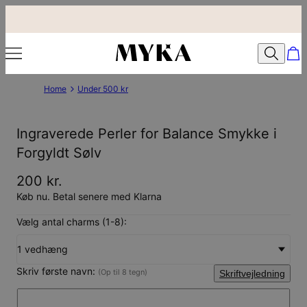
Home
Under 500 kr
Ingraverede Perler for Balance Smykke i
Forgyldt Sølv
200 kr.
Køb nu. Betal senere med Klarna
Vælg antal charms (1-8):
1 vedhæng
Skriv første navn:
(Op til 8 tegn)
Skriftvejledning