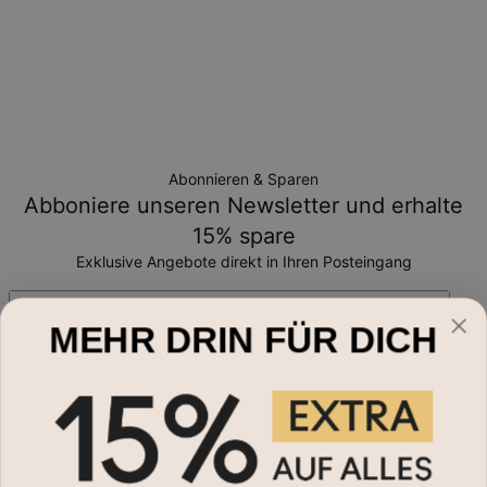
Abonnieren & Sparen
Abboniere unseren Newsletter und erhalte
15% spare
Exklusive Angebote direkt in Ihren Posteingang
Email*
MEHR DRIN FÜR DICH
Schmuckart
Namensketten
Hilfe?