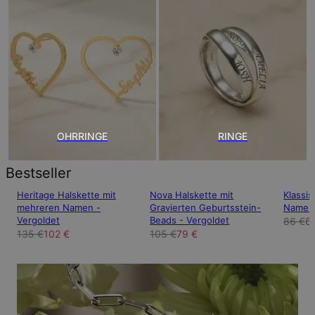
OHRRINGE
RINGE
Bestseller
Heritage Halskette mit
Nova Halskette mit
Klassis
mehreren Namen -
Gravierten Geburtsstein-
Namens
Vergoldet
Beads - Vergoldet
86 €
6
135 €
102 €
105 €
79 €