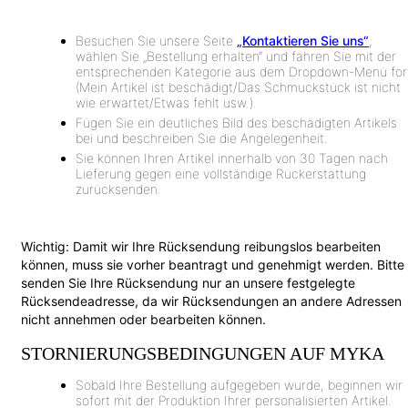
Besuchen Sie unsere Seite
„Kontaktieren Sie uns“
,
wählen Sie „Bestellung erhalten“ und fahren Sie mit der
entsprechenden Kategorie aus dem Dropdown-Menü for
(Mein Artikel ist beschädigt/Das Schmuckstück ist nicht
wie erwartet/Etwas fehlt usw.).
Fügen Sie ein deutliches Bild des beschädigten Artikels
bei und beschreiben Sie die Angelegenheit.
Sie können Ihren Artikel innerhalb von 30 Tagen nach
Lieferung gegen eine vollständige Rückerstattung
zurücksenden.
Wichtig:
Damit wir Ihre Rücksendung reibungslos bearbeiten
können, muss sie vorher beantragt und genehmigt werden. Bitte
senden Sie Ihre Rücksendung nur an unsere festgelegte
Rücksendeadresse, da wir Rücksendungen an andere Adressen
nicht annehmen oder bearbeiten können.
STORNIERUNGSBEDINGUNGEN AUF MYKA
Sobald Ihre Bestellung aufgegeben wurde, beginnen wir
sofort mit der Produktion Ihrer personalisierten Artikel.