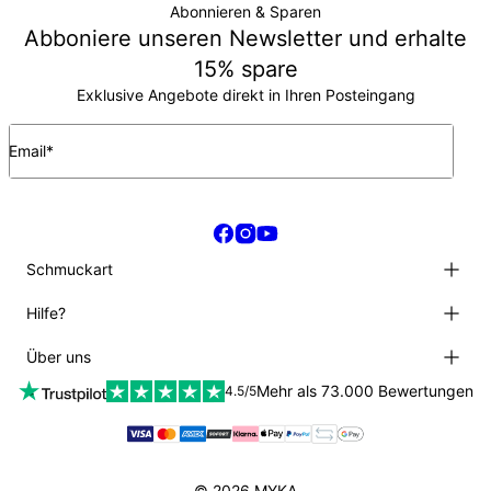
Abonnieren & Sparen
Abboniere unseren Newsletter und erhalte
15% spare
Exklusive Angebote direkt in Ihren Posteingang
Email*
Schmuckart
Namensketten
Hilfe?
Halsketten
Armbänder
Help Center
Über uns
Ringe
Auftragsverfolgung
Herren
Versandinformationen
Über uns
Mehr als 73.000 Bewertungen
4.5/5
Kinder
Zahlung
AGB
Diamantenschmuck
Meine Größe finden
Datenschutzpolitik
Pflegetipps
Rückgabebedingungen
Impressum
MYKA Kundenmeinungen
© 2026 MYKA