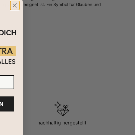
se perfekt geeignet ist. Ein Symbol für Glauben und
n.
DICH
N
nachhaltig hergestellt