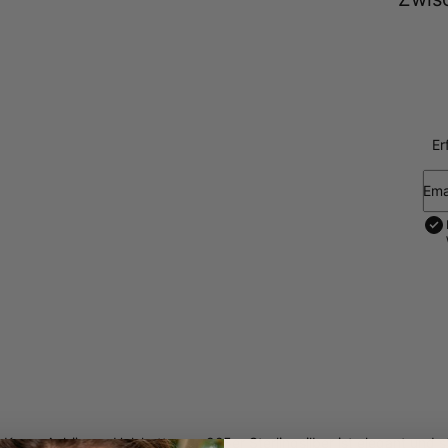
Er
Ema
 Kreuz Anhänger Halskette aus 925er Sterlingsilber ist elegant und s