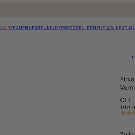
SALE
FRAUEN
HERREN
KINDER
BESTSELLER
NEUE KOLLEKTIO
H
Zirko
Verm
CHF 
Jetzt k
Zwis