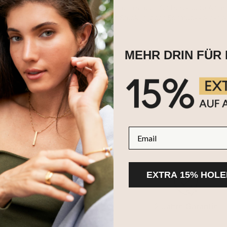
chmuckstück, das sowohl für den Alltag als auch für besondere Anläs
 diese Halskette ein unverzichtbares Stück in jeder Schmuckkollektio
MEHR DRIN FÜR 
email
EXTRA 15% HOLE
100-tägige
2 Jahre Garantie
Rücksendungen