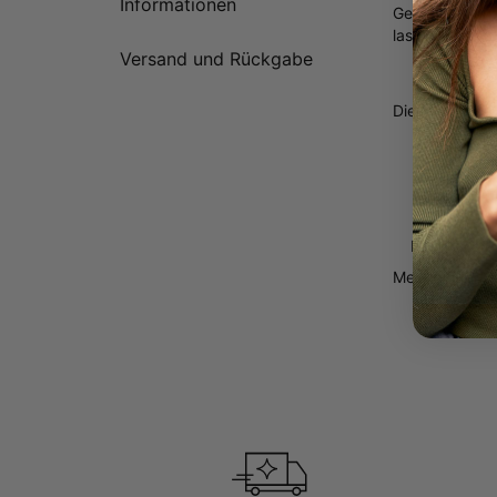
Informationen
Gestalte mich!
lassen möchtes
Versand und Rückgabe
Diese aus Ster
1 – 4
Klass
Glatt
Venez
Mehr zeige
Mehr zeigen
W
Warum jeder si
Diese Kette is
Styles aller Z
Momente des L
WEITERE AU
Diese Kette is
Enthalten in: