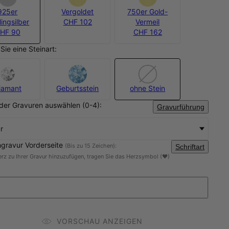
925er
Vergoldet
750er Gold-
lingsilber
CHF 102
Vermeil
HF 90
CHF 162
Sie eine Steinart:
iamant
Geburtsstein
ohne Stein
der Gravuren auswählen (0-4):
Gravurführung
r
gravur Vorderseite
(Bis zu 15 Zeichen):
Schriftart
rz zu Ihrer Gravur hinzuzufügen, tragen Sie das Herzsymbol (❤)
VORSCHAU ANZEIGEN