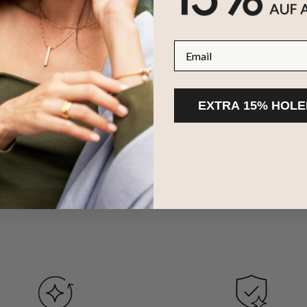
 Mit 4 Seiten zur individuellen Anpassung. Bitte überprüfe deine Re
t (z. B. die Rückseite), muss das Feld mit " ---" ausgefüllt werden.
email
lingsilber handgefertigte Kette besitzt folgende Merkmale:
 Inschriften
EXTRA 15% HOLE
ische Druckschrift
e, gewölbte Kanten
ianerkette aus Sterlingsilber
n
eniger zeigen
e liebt:
t aus jedem Winkel wunderschön und lässt sich perfekt mit allem komb
eiten ist! Tragen Sie sie allein oder für einen charakteristischen Lo
ebens feiern.
SFÜHRUNGEN:
t auch in
750er-Gold-Vermeil
, mit
750er-Gold
- oder
750er-Roségold-