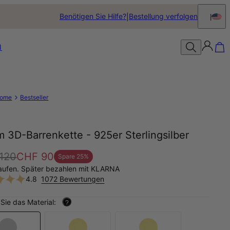
Benötigen Sie Hilfe?
Bestellung verfolgen
N
ome
Bestseller
 3D-Barrenkette - 925er Sterlingsilber
120
CHF 90
Spare
25
%
aufen. Später bezahlen mit KLARNA
4.8
1072 Bewertungen
Sie das Material:
?