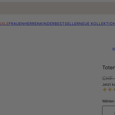
SALE
FRAUEN
HERREN
KINDER
BESTSELLER
NEUE KOLLEKTIO
H
Totem
CHF 
Jetzt k
Wählen 