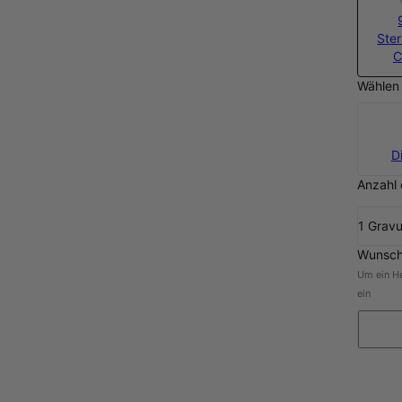
Ster
C
Wählen 
D
Anzahl 
1 Gravu
Wunsch
Um ein He
ein