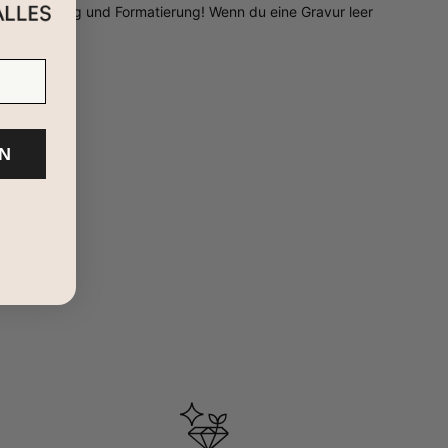
chtschreibung und Formatierung! Wenn du eine Gravur leer
N
inieren – kein Wunder, dass sie einer der beliebtesten
ok gemeinsam mit anderen Ketten, während Sie die schönsten
Beschichtung
erhältlich.