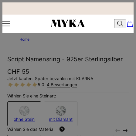
Home
Script Namensring - 925er Sterlingsilber
CHF 55
Jetzt kaufen. Später bezahlen mit KLARNA
5.0
4 Bewertungen
Wählen Sie eine Steinart:
ohne Stein
mit Diamant
Wählen Sie das Material:
?