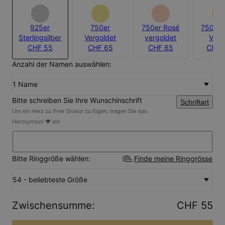
925er
750er
750er Rosé
750er 
Sterlingsilber
Vergoldet
vergoldet
Verm
CHF 55
CHF 65
CHF 65
CHF 
Anzahl der Namen auswählen:
1 Name
Bitte schreiben Sie Ihre Wunschinschrift
Schriftart
Um ein Herz zu Ihrer Gravur zu fügen, tragen Sie das
Herzsymbol ❤ ein
Bitte Ringgröße wählen:
Finde meine Ringgrösse
54 - beliebteste Größe
Zwischensumme
:
CHF 55