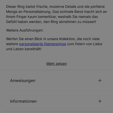
Dieser Ring bietet frische, moderne Details und die perfekte
Menge an Personalisierung. Das schmale Band macht sich an
Ihrem Finger kaum bemerkbar, weshalb Sie niemals das
Gefühl haben werden, den Ring abnehmen zu müssen!
Weitere Ausführungen:
Werfen Sie einen Blick in unsere Kollektion, die noch viele
weitere
personalisierte Namensringe
zum Feiern von Liebe
und Leben bereithält!
Mehr zeigen
Anweisungen
Nachhaltigkeit im Mittelpunkt
Informationen
Unsere Welt liegt uns sehr am Herzen. Das zeigen wir in jeder
unserer Entscheidungen – von der Verwendung
Anweisungen