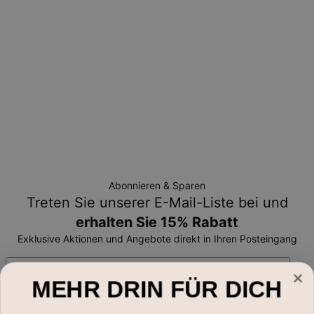
sind und nur gegen Umtausch oder Gutschrift
zurückgegeben werden können.
Finden Sie die perfekte Passform mit
unserem benutzerfreundlichen
Ringgrößen-
Ratgeber
.
Informationen
ID:
110-05-2301-04
Material:
925er Sterlingsilber
Style:
Ringe Kollektion
Stärke:
1.1mm
Länge:
5.59mm
Abonnieren & Sparen
Treten Sie unserer E-Mail-Liste bei und
erhalten Sie 15% Rabatt
Exklusive Aktionen und Angebote direkt in Ihren Posteingang
Email*
MEHR DRIN FÜR DICH