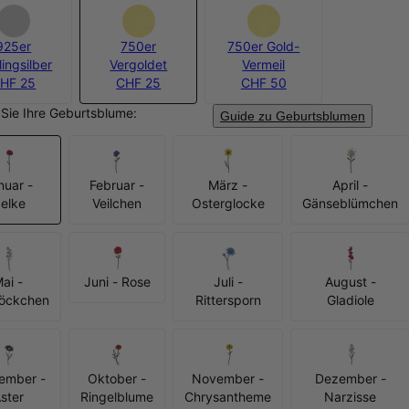
925er
750er
750er Gold-
lingsilber
Vergoldet
Vermeil
HF 25
CHF 25
CHF 50
Sie Ihre Geburtsblume:
Guide zu Geburtsblumen
nuar -
Februar -
März -
April -
elke
Veilchen
Osterglocke
Gänseblümchen
ai -
Juni - Rose
Juli -
August -
löckchen
Rittersporn
Gladiole
ember -
Oktober -
November -
Dezember -
ster
Ringelblume
Chrysantheme
Narzisse