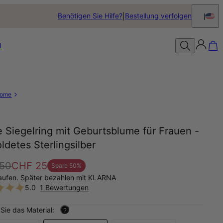
Benötigen Sie Hilfe?
Bestellung verfolgen
N
ome
e Siegelring mit Geburtsblume für Frauen -
ldetes Sterlingsilber
50
CHF 25
Spare
50
%
aufen. Später bezahlen mit KLARNA
5.0
1 Bewertungen
Sie das Material:
?