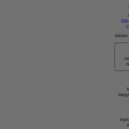
Ster
C
Wählen 
Ja
N
M
Maig
Sept
A