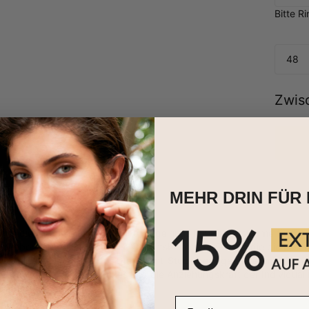
Bitte R
48
Zwis
MEHR DRIN FÜR 
n in die Eleganz unseres Prärie Siegelrings mit Geburtsblume für F
symbolisiert. Wählen Sie Ihre Geburtsblume zur Gravur, die die Ess
 Ob alleine als funkelndes Statement-Stück getragen oder mit Ihren
e Essenz des Sommerglanzes und die Anziehungskraft der Individuali
ksammlung.
email
 aus 750er Gold-Vermeil