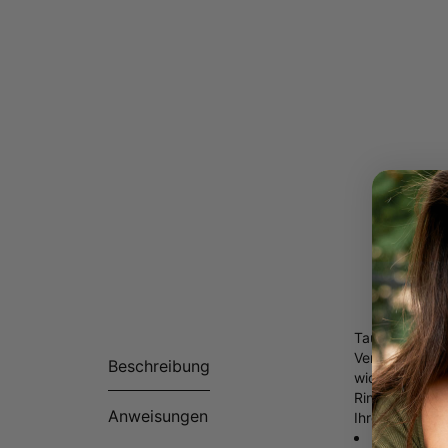
Tauchen Sie ei
Verbindungen 
Beschreibung
widerspiegelt.
Ring fängt di
Anweisungen
Ihrer Schmuc
Hergestellt