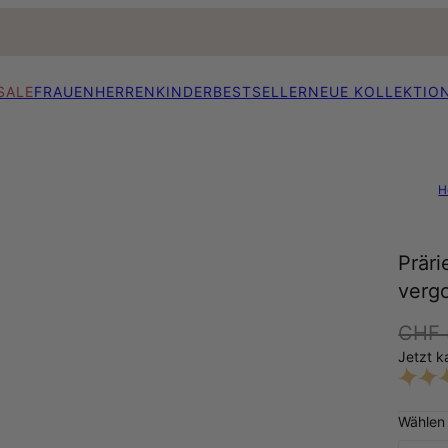
SALE
FRAUEN
HERREN
KINDER
BESTSELLER
NEUE KOLLEKTIO
H
Präri
vergo
CHF 
Jetzt k
Wählen 