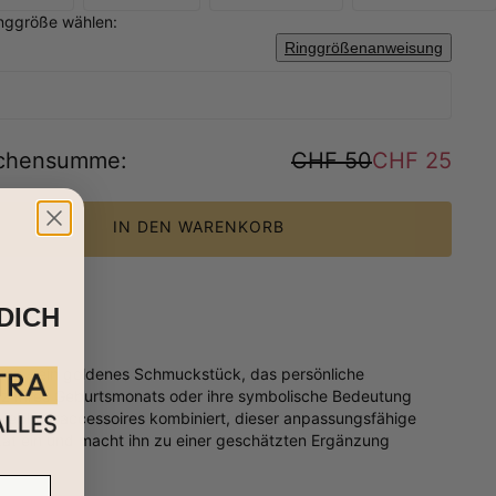
inggröße wählen:
Ringgrößenanweisung
chensumme
:
CHF 50
CHF 25
IN DEN WARENKORB
DICH
rauen - ein goldenes Schmuckstück, das persönliche
enz Ihres Geburtsmonats oder ihre symbolische Bedeutung
 Lieblingsaccessoires kombiniert, dieser anpassungsfähige
tät ein und macht ihn zu einer geschätzten Ergänzung