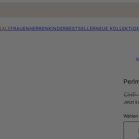
SALE
FRAUEN
HERREN
KINDER
BESTSELLER
NEUE KOLLEKTIO
H
Perlm
CHF 
Jetzt k
Wählen 