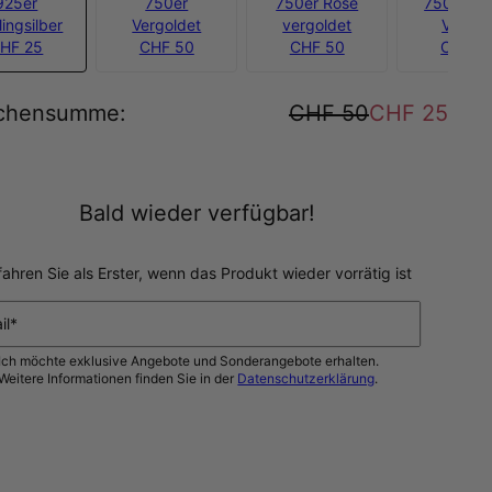
925er
750er
750er Rosé
750er Go
lingsilber
Vergoldet
vergoldet
Vermei
HF 25
CHF 50
CHF 50
CHF 7
chensumme
:
CHF 50
CHF 25
Bald wieder verfügbar!
fahren Sie als Erster, wenn das Produkt wieder vorrätig ist
il*
Ich möchte exklusive Angebote und Sonderangebote erhalten.
Weitere Informationen finden Sie in der
Datenschutzerklärung
.
BENACHRICHTIGEN SIE MICH