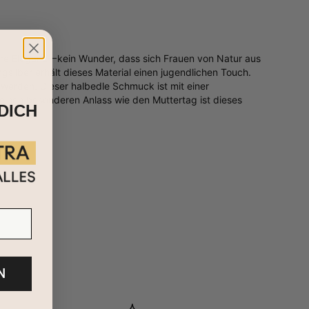
d pure Eleganz一kein Wunder, dass sich Frauen von Natur aus
ngsilber erhält dieses Material einen jugendlichen Touch.
n werden. Dieser halbedle Schmuck ist mit einer
 einen besonderen Anlass wie den Muttertag ist dieses
DICH
N