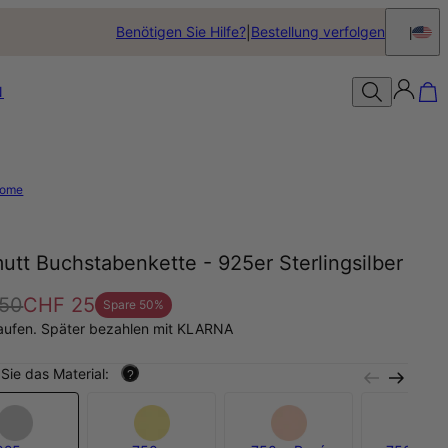
Benötigen Sie Hilfe?
Bestellung verfolgen
N
ome
utt Buchstabenkette - 925er Sterlingsilber
50
CHF 25
Spare
50
%
aufen. Später bezahlen mit KLARNA
Sie das Material:
?