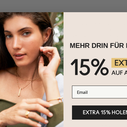
ein zeitloser Liebling vieler Menschen. Sie symbolisiert Weisheit un
heit hingezogen fühlen. Mit unserer Perlmutt-Initialenkette aus Sterli
e Anhänger kann mit einer Initiale in schicker Schreibschrift versehe
ersehen, die dem klassischen Design einen edlen Touch verleiht. Für
MEHR DRIN FÜR 
das beste Geschenk für Frauen mit Stil.
stellt aus Sterlingsilber
sbar mit 1 Initiale
tlich in 3 einstellbaren Längen
Buchstaben werden groß geschrieben
email
EXTRA 15% HOLE