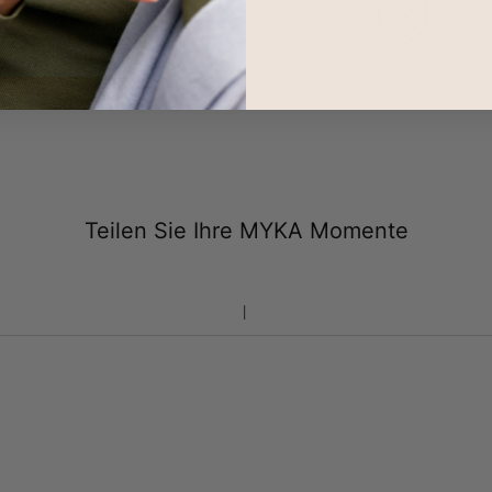
100-tägige
2 Jahre Garantie
Rücksendungen
Teilen Sie Ihre MYKA Momente