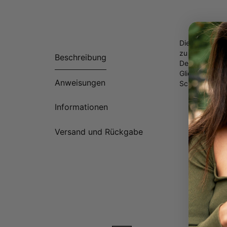
Die Perle ist 
zu ihrer Schön
Beschreibung
Der schillernd
Gliederkette v
Anweisungen
Schmuckstück 
Herge
Informationen
Anpas
Erhäl
Versand und Rückgabe
Alle 