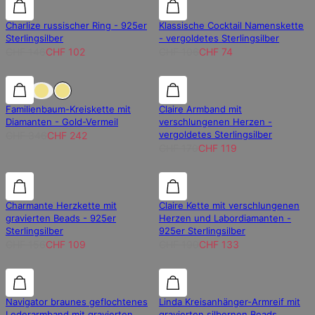
30% Rabatt
30% Rabatt
30% Rabatt
Charlize russischer Ring - 925er
Klassische Cocktail Namenskette
Sterlingsilber
- vergoldetes Sterlingsilber
CHF 146
CHF 102
CHF 106
CHF 74
30% Rabatt
30% Rabatt
30% Rabatt
Familienbaum-Kreiskette mit
Claire Armband mit
Diamanten - Gold-Vermeil
verschlungenen Herzen -
vergoldetes Sterlingsilber
CHF 346
CHF 242
CHF 170
CHF 119
30% Rabatt
30% Rabatt
30% Rabatt
Charmante Herzkette mit
Claire Kette mit verschlungenen
gravierten Beads - 925er
Herzen und Labordiamanten -
Sterlingsilber
925er Sterlingsilber
CHF 156
CHF 109
CHF 190
CHF 133
15% Rabatt
15% Rabatt
30% Rabatt
Navigator braunes geflochtenes
Linda Kreisanhänger-Armreif mit
Lederarmband mit gravierten
gravierten silbernen Beads