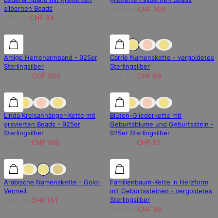
silbernen Beads
CHF 156
CHF 109
CHF 111
CHF 94
15% Rabatt
15% Rabatt
30% Rabatt
Amigo Herrenarmband - 925er
Carrie Namenskette - vergoldetes
Sterlingsilber
Sterlingsilber
CHF 240
CHF 204
CHF 126
CHF 88
30% Rabatt
30% Rabatt
30% Rabatt
Linda Kreisanhänger-Kette mit
Blüten-Gliederkette mit
gravierten Beads - 925er
Geburtsblume und Geburtsstein -
Sterlingsilber
925er Sterlingsilber
CHF 156
CHF 109
CHF 116
CHF 81
30% Rabatt
30% Rabatt
30% Rabatt
Arabische Namenskette - Gold-
Familienbaum-Kette in Herzform
Vermeil
mit Geburtssteinen - vergoldetes
Sterlingsilber
CHF 216
CHF 151
CHF 136
CHF 95