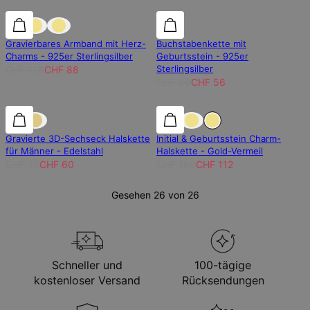
30% Rabatt
30% Rabatt
30% Rabatt
Gravierbares Armband mit Herz-
Buchstabenkette mit
Charms - 925er Sterlingsilber
Geburtsstein - 925er
Sterlingsilber
CHF 126
CHF 88
CHF 80
CHF 56
15% Rabatt
15% Rabatt
30% Rabatt
Gravierte 3D-Sechseck Halskette
Initial & Geburtsstein Charm-
für Männer - Edelstahl
Halskette - Gold-Vermeil
CHF 70
CHF 60
CHF 160
CHF 112
Gesehen 26 von 26
Schneller und
100-tägige
kostenloser Versand
Rücksendungen