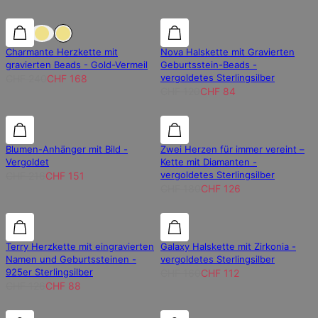
30% Rabatt
30% Rabatt
30% Rabatt
Charmante Herzkette mit
Nova Halskette mit Gravierten
gravierten Beads - Gold-Vermeil
Geburtsstein-Beads -
vergoldetes Sterlingsilber
CHF 240
CHF 168
CHF 120
CHF 84
30% Rabatt
30% Rabatt
30% Rabatt
Blumen-Anhänger mit Bild -
Zwei Herzen für immer vereint –
Vergoldet
Kette mit Diamanten -
vergoldetes Sterlingsilber
CHF 216
CHF 151
CHF 180
CHF 126
30% Rabatt
30% Rabatt
30% Rabatt
Terry Herzkette mit eingravierten
Galaxy Halskette mit Zirkonia -
Namen und Geburtssteinen -
vergoldetes Sterlingsilber
925er Sterlingsilber
CHF 160
CHF 112
CHF 126
CHF 88