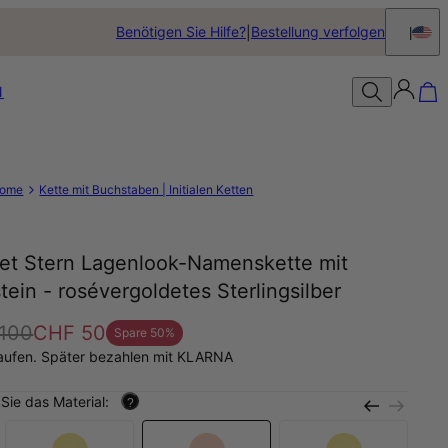
Benötigen Sie Hilfe?
Bestellung verfolgen
N
ome
Kette mit Buchstaben | Initialen Ketten
get Stern Lagenlook-Namenskette mit
tein - rosévergoldetes Sterlingsilber
100
CHF 50
Spare
50
%
aufen. Später bezahlen mit KLARNA
Sie das Material:
?