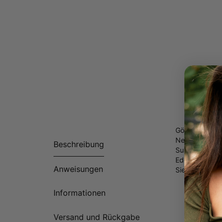
Gönnen Sie sic
Neben ihrer Fu
Beschreibung
Substanz ansp
Edelsteinchar
Anweisungen
Sie die Raffin
Herge
Informationen
Anpas
Erhäl
Grav
Versand und Rückgabe