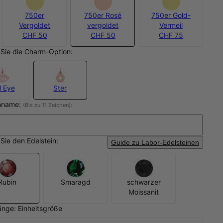
750er
750er Rosé
750er Gold-
Vergoldet
vergoldet
Vermeil
CHF 50
CHF 50
CHF 75
Sie die Charm-Option:
l Eye
Ster
hname:
(Bis zu 11 Zeichen):
Sie den Edelstein:
Guide zu Labor-Edelsteinen
Rubin
Smaragd
schwarzer
Moissanit
änge: Einheitsgröße