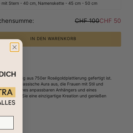
e mit Stern - 40 cm, Namenskette - 45 cm - 50 cm
chensumme
:
CHF 100
CHF 50
IN DEN WARENKORB
DICH
e sorgfältig aus 750er Roségoldplattierung gefertigt ist.
auch eine klassische Aura aus, die Frauen mit Stil und
em Zusatz eines anpassbaren Anhängers und eines
aus tragen Sie eine einzigartige Kreation und genießen