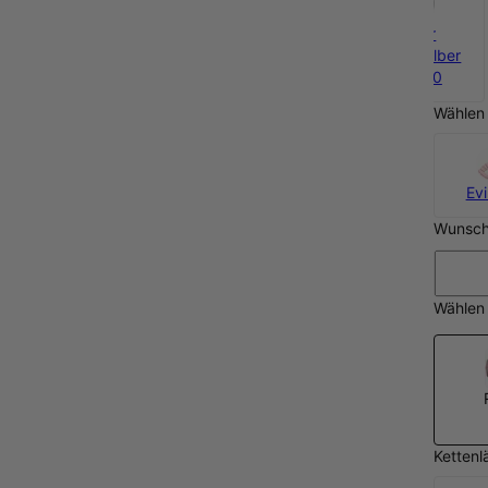
925er
Sterlingsilber
CHF 50
Wählen 
Evi
Wunsc
Wählen 
Kettenl