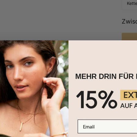
Kett
Zwis
MEHR DRIN FÜR 
h den Trend der Roségoldfarbe mit dieser Stern Namens-Halskette, di
nktion als Trendsetter-Auswahl strahlt diese geschichtete Halskette 
rechen wird. Verdreifachen Sie den Charme und die Wirkung mit d
ms als zentralem Blickpunkt. In dieser Sommersaison und darüber hin
esse dieses luxuriösen Materials.
stellt aus 750er Roségoldplattierung
sbar mit bis zu 8 Zeichen und Wahl des Edelsteins
email
tlich in 2 Längen
ur wie angegeben