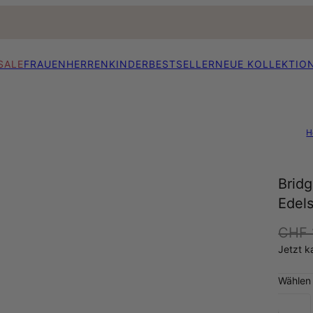
SALE
FRAUEN
HERREN
KINDER
BESTSELLER
NEUE KOLLEKTIO
H
Brid
Edels
CHF 
Jetzt k
Wählen 