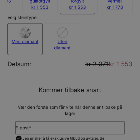
 1 403
gullforgylt
forgylt
Vermeil
kr 1 553
kr 1 553
kr 1 778
Velg steintype:
Med diamant
Uten
diamant
Delsum
:
kr 2 071
kr 1 553
Kommer tilbake snart
Vær den første som får vite når denne er tilbake på
lager
E-post*
Jeg ønsker å få eksklusive tilbud og avtaler. Se