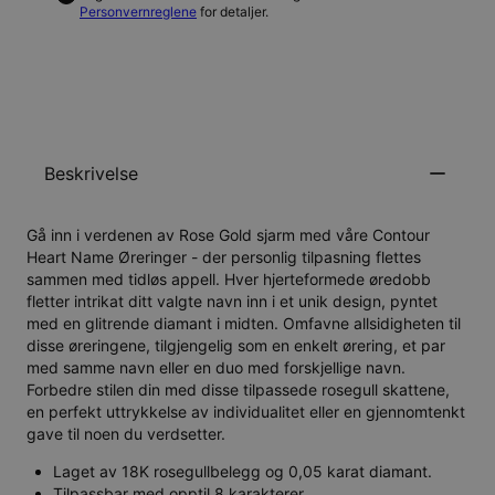
Personvernreglene
for detaljer.
VARSLE MEG
Beskrivelse
Gå inn i verdenen av Rose Gold sjarm med våre Contour
Heart Name Øreringer - der personlig tilpasning flettes
sammen med tidløs appell. Hver hjerteformede øredobb
fletter intrikat ditt valgte navn inn i et unik design, pyntet
med en glitrende diamant i midten. Omfavne allsidigheten til
disse øreringene, tilgjengelig som en enkelt ørering, et par
med samme navn eller en duo med forskjellige navn.
Forbedre stilen din med disse tilpassede rosegull skattene,
en perfekt uttrykkelse av individualitet eller en gjennomtenkt
gave til noen du verdsetter.
Laget av 18K rosegullbelegg og 0,05 karat diamant.
Tilpassbar med opptil 8 karakterer.