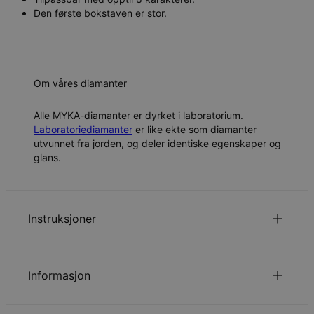
Den første bokstaven er stor.
Om våres diamanter
Alle MYKA-diamanter er dyrket i laboratorium.
Laboratoriediamanter
er like ekte som diamanter
utvunnet fra jorden, og deler identiske egenskaper og
glans.
Instruksjoner
Lær mer om retningslinjene våre for
. Send
barnesikkerhet
spesielle ønsker og spørsmål til vår
e-postadresse
.
Informasjon
ID:
110-12-4370-30