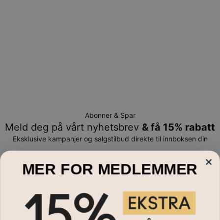
bare returneres for å byttes eller mot butikk-kreditt
Abonner & Spar
Meld deg på vårt nyhetsbrev
& få 15% rabatt
Eksklusive kampanjer og salgstilbud direkte til innboksen din
E-post*
MER FOR MEDLEMMER
Smykker