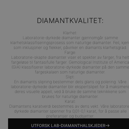
DIAMANTKVALITET:
Klarhet:
Laboratorie-dyrkede diamanter gjennomgår samme
klarhetsklassifiseringsprosess som naturlige diamanter. Feil, kjen
som inklusjoner og flekker, påvirker en diamants klarhetsgrad.
Farge:
Laboratorie-skapte diamanter viser et spekter av farger, fra hel
fargeløse til fantasifulle farger. Gemological Institute of Americ
(GIA) klassifiserer laboratorie-dyrkede diamanter på den samm
fargeskalaen som naturlige diamanter.
Slipt:
En diamants slipning bestemmer dets glans og polering. Våre
laboratorie-dyrkede diamanter blir ekspertslipet for å maksimer
deres visuelle appell, ved å bruke de samme teknikkene som
brukes for naturlige diamanter.
Karat:
Diamantens karatverdi bestemmes av dens vekt. Våre laboratori
dyrkede diamanter spenner fra 0,01-0,1 karat, for å passe alle
preferanser og budsjetter.
UTFORSK LAB-DIAMANTHALSKJEDER