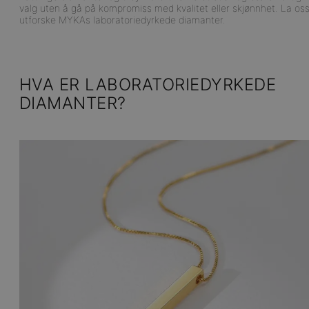
valg uten å gå på kompromiss med kvalitet eller skjønnhet. La os
utforske MYKAs laboratoriedyrkede diamanter.
HVA ER LABORATORIEDYRKEDE
DIAMANTER?