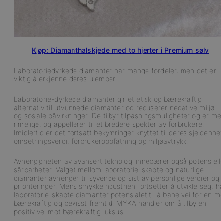
Kjøp: Diamanthalskjede med to hjerter i Premium sølv
Laboratoriedyrkede diamanter har mange fordeler, men det er
viktig å erkjenne deres ulemper.
Laboratorie-dyrkede diamanter gir et etisk og bærekraftig
alternativ til utvunnede diamanter og reduserer negative miljø-
og sosiale påvirkninger. De tilbyr tilpasningsmuligheter og er me
rimelige, og appellerer til et bredere spekter av forbrukere.
Imidlertid er det fortsatt bekymringer knyttet til deres sjeldenhe
omsetningsverdi, forbrukeroppfatning og miljøavtrykk.
Avhengigheten av avansert teknologi innebærer også potensiell
sårbarheter. Valget mellom laboratorie-skapte og naturlige
diamanter avhenger til syvende og sist av personlige verdier og
prioriteringer. Mens smykkeindustrien fortsetter å utvikle seg, h
laboratorie-skapte diamanter potensialet til å bane vei for en m
bærekraftig og bevisst fremtid. MYKA handler om å tilby en
positiv vei mot bærekraftig luksus.