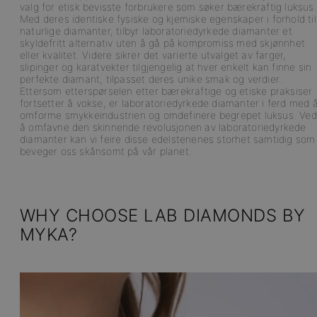
valg for etisk bevisste forbrukere som søker bærekraftig luksus.
Med deres identiske fysiske og kjemiske egenskaper i forhold til
naturlige diamanter, tilbyr laboratoriedyrkede diamanter et
skyldefritt alternativ uten å gå på kompromiss med skjønnhet
eller kvalitet. Videre sikrer det varierte utvalget av farger,
slipinger og karatvekter tilgjengelig at hver enkelt kan finne sin
perfekte diamant, tilpasset deres unike smak og verdier.
Ettersom etterspørselen etter bærekraftige og etiske praksiser
fortsetter å vokse, er laboratoriedyrkede diamanter i ferd med 
omforme smykkeindustrien og omdefinere begrepet luksus. Ved
å omfavne den skinnende revolusjonen av laboratoriedyrkede
diamanter kan vi feire disse edelstenenes storhet samtidig som 
beveger oss skånsomt på vår planet.
WHY CHOOSE LAB DIAMONDS BY
MYKA?