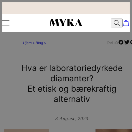
Del på
Hjem >
Blog >
Hva er laboratoriedyrkede
diamanter?
Et etisk og bærekraftig
alternativ
3 August, 2023