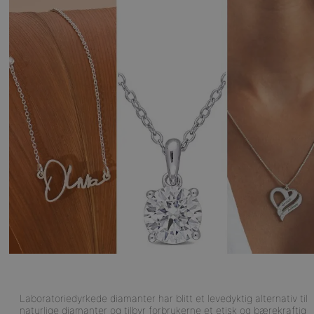
Laboratoriedyrkede diamanter har blitt et levedyktig alternativ til
naturlige diamanter og tilbyr forbrukerne et etisk og bærekraftig