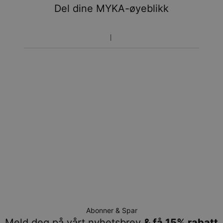
Del dine MYKA-øyeblikk
Prisen som oppgitt for bestillingen er den endelige
prisen. Du vil ikke betale noe mer.
Pakkene leveres direkte hjem til deg på døren mot
signatur. Fraktmetodene ovenfor leveres ikke til
postkasser.
Returrett
Vennligst merk at personliggjorte smykker er unike og kan
bare returneres for å byttes eller mot butikk-kreditt
Abonner & Spar
Meld deg på vårt nyhetsbrev
& få 15% rabatt