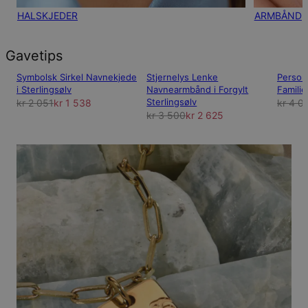
HALSKJEDER
ARMBÅND
Gavetips
Symbolsk Sirkel Navnekjede
Stjernelys Lenke
Person
i Sterlingsølv
Navnearmbånd i Forgylt
Familie
Sterlingsølv
kr 2 051
kr 1 538
kr 4 0
kr 3 500
kr 2 625