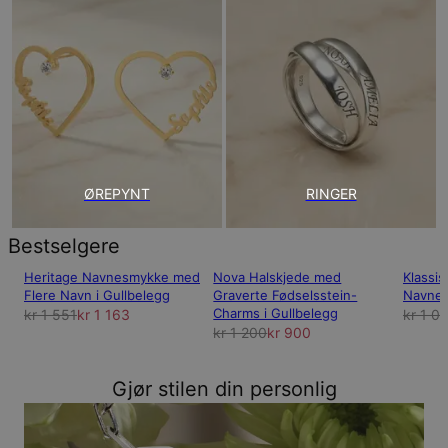
ØREPYNT
RINGER
Bestselgere
Heritage Navnesmykke med
Nova Halskjede med
Klassis
Flere Navn i Gullbelegg
Graverte Fødselsstein-
Navnes
Charms i Gullbelegg
kr 1 551
kr 1 163
kr 1 0
kr 1 200
kr 900
Gjør stilen din personlig