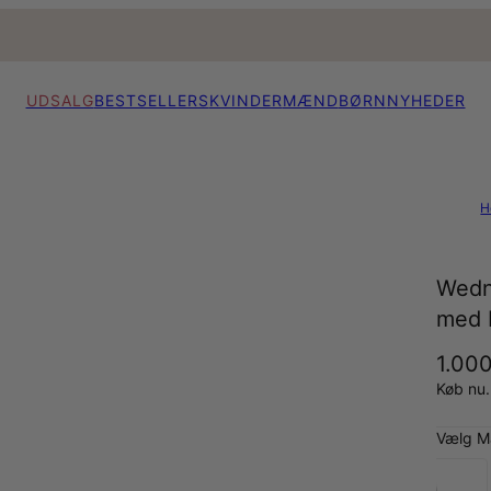
UDSALG
BESTSELLERS
KVINDER
MÆND
BØRN
NYHEDER
H
Wedn
med D
1.000
Køb nu.
Vælg Ma