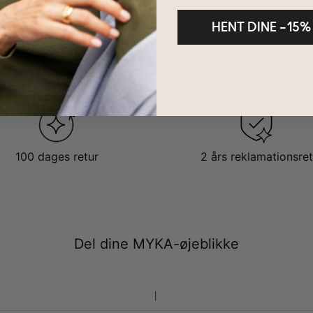
HENT DINE –15%
100 dages retur
2 års reklamationsret
Del dine MYKA-øjeblikke