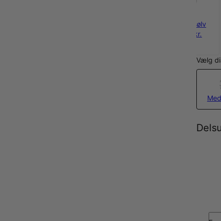
925
sterlingsølv
1.000 kr.
Vælg d
Med
Dels