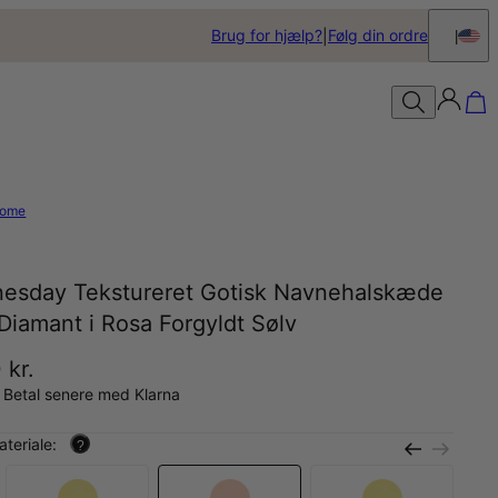
Brug for hjælp?
Følg din ordre
ome
esday Tekstureret Gotisk Navnehalskæde
iamant i Rosa Forgyldt Sølv
 kr.
 Betal senere med Klarna
teriale:
?