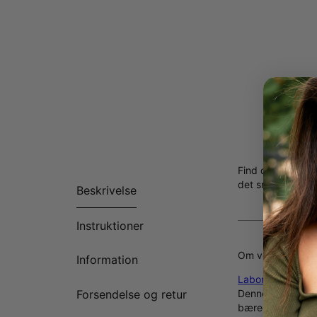
Find den perfekt
det smykke der fu
Beskrivelse
Instruktioner
Om vores diaman
Information
Laboratoriedyrke
Denne innovative
Forsendelse og retur
bæredygtigt valg