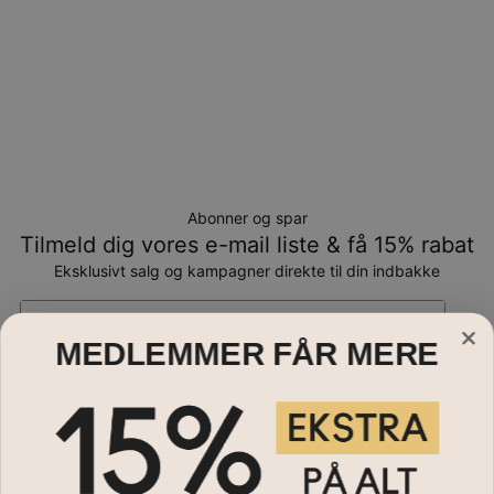
Abonner og spar
Tilmeld dig vores e-mail liste & få 15% rabat
Eksklusivt salg og kampagner direkte til din indbakke
Email*
MEDLEMMER FÅR MERE
Smykker
Halskæder
Hjælp?