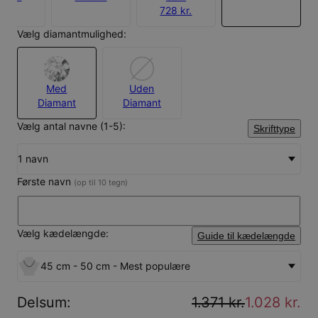
728 kr.
Vælg diamantmulighed:
Med
Uden
Diamant
Diamant
Vælg antal navne (1-5):
Skrifttype
1 navn
Første navn
(op til 10 tegn)
Vælg kædelængde:
Guide til kædelængde
45 cm - 50 cm - Mest populære
Delsum
:
1.371 kr.
1.028 kr.