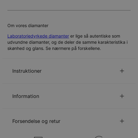
Om vores diamanter
Laboratoriedyrkede diamanter
er lige så autentiske som
udvundne diamanter, og de deler de samme karakteristika i
skønhed og glans. Se nærmere på forskellene.
Instruktioner
Læs om vores
.
Børnesikkerhedspolitik
Information
Du er velkommen til at
sende os en e-mail
med
eventuelle særlige ønsker eller spørgsmål.
ID:
110-01-4368-41
Hovedmateriale
Guld Vermeil på Sterlingsølv 925
Forsendelse og retur
Udmålinger
6.05mm x 24.99mm
Kædetype
Ankerkæde
Kædelængde
40 cm / 45 cm / 55 cm
Din bestilling vil blive sendt med følgende