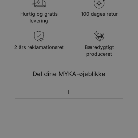
Stil/kollektion
Navnehalskæde Kollektion
forsendelsesmetode
Hypoallergenisk
Nikkelfri
Hurtig og gratis
100 dages retur
Metode
Anslået leveringsdato
levering
Få det senest
Gratis levering
man. 24. aug. - tir. 25.
aug.
Få det senest
2 års reklamationsret
Bæredygtigt
Hastelevering
lør. 15. aug. - man. 17.
produceret
aug.
Du vil ikke blive opkrævet yderligere afgifter.
Del dine MYKA-øjeblikke
Vær opmærksom på at tidsperioden nævnt ovenfor er
inklusivefremstillingen.
Returnering
Bemærk venligst, at personlige smykker er unikke og kun
kan returneres tilombytning eller butikskredit.