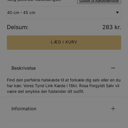
Guide til kædelængde
40 cm - 45 cm
Delsum
:
283 kr.
LÆG I KURV
Beskrivelse
Find den perfekte halskæde til at forkæle dig selv eller en du
har kær. Vores Tynd Link Kæde i 18kt. Rosa Forgyldt Sølv vil
være det smykke der fuldender dit outfit.
Information
ID:
110-01-3468-94
Hovedmateriale
Ansvarligt indkøbt metal