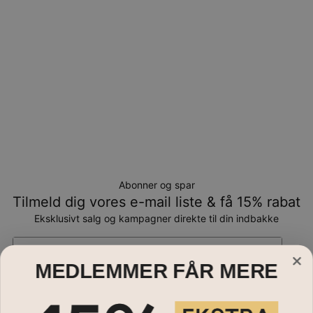
Abonner og spar
Tilmeld dig vores e-mail liste & få 15% rabat
Eksklusivt salg og kampagner direkte til din indbakke
Email*
MEDLEMMER FÅR MERE