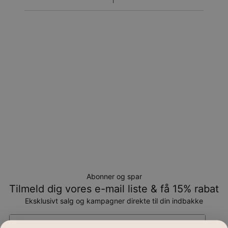
Returnering
Bemærk venligst, at personlige smykker er unikke og kun
kan returneres tilombytning eller butikskredit.
Abonner og spar
Tilmeld dig vores e-mail liste & få 15% rabat
Eksklusivt salg og kampagner direkte til din indbakke
Email*