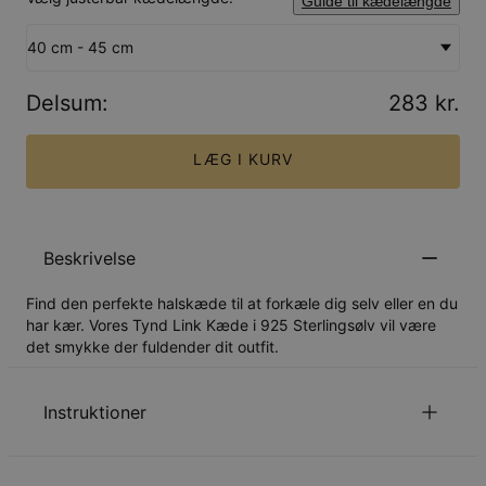
Guide til kædelængde
40 cm - 45 cm
Delsum
:
283 kr.
LÆG I KURV
Beskrivelse
Find den perfekte halskæde til at forkæle dig selv eller en du
har kær. Vores Tynd Link Kæde i 925 Sterlingsølv vil være
det smykke der fuldender dit outfit.
Instruktioner
Læs om vores
.
Sikkerhedspolitik for Børn