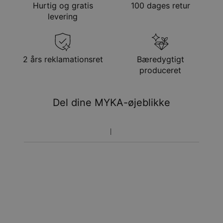
Hurtig og gratis
100 dages retur
Stenform
Hjertediamant
Metode
Anslået leveringsdato
levering
Hypoallergenisk
Nikkelfri
Få det senest
Gratis levering
søn. 23. aug. - man.
24. aug.
Få det senest
2 års reklamationsret
Bæredygtigt
Hastelevering
ons. 12. aug. - fre. 14.
produceret
aug.
Du vil ikke blive opkrævet yderligere afgifter.
Del dine MYKA-øjeblikke
Vær opmærksom på at tidsperioden nævnt ovenfor er
inklusivefremstillingen.
Returnering
Bemærk venligst, at personlige smykker er unikke og kun
kan returneres tilombytning eller butikskredit.