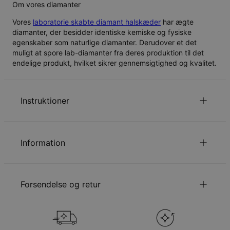
Om vores diamanter
Vores
laboratorie skabte diamant halskæder
har ægte
diamanter, der besidder identiske kemiske og fysiske
egenskaber som naturlige diamanter. Derudover et det
muligt at spore lab-diamanter fra deres produktion til det
endelige produkt, hvilket sikrer gennemsigtighed og kvalitet.
Instruktioner
Kun det første bogstav er stort.
for at se din kædelængde guide.
Klik her
Information
Læs om vores
.
sikkerhedspolitik for børn
ID:
110-01-3210-28
Du er velkommen til at kontakte os via
email
med
Kædetype
Ankerkæde
specielle ønsker eller spørgsmål.
Forsendelse og retur
Kædelængde
35 cm / 40 cm / 45 cm
Kædeforlængelse
5 cm
Vedhængsudmåling
11.68mm - 22.86mm
Din bestilling vil blive sendt med følgende
Stentype
Laboratorie diamant
forsendelsesmetode
Total karatvægt
0.2