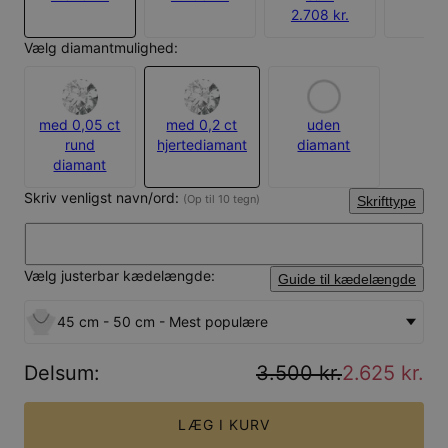
2.708 kr.
Vælg diamantmulighed:
med 0,05 ct
med 0,2 ct
uden
rund
hjertediamant
diamant
diamant
Skriv venligst navn/ord:
(Op til 10 tegn)
Skrifttype
Vælg justerbar kædelængde:
Guide til kædelængde
45 cm - 50 cm - Mest populære
Delsum
:
3.500 kr.
2.625 kr.
LÆG I KURV