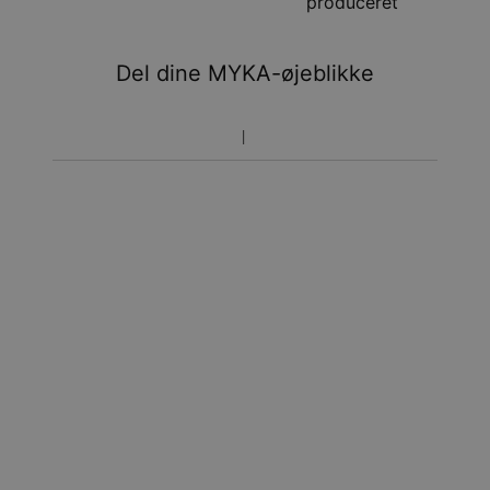
produceret
aug.
Du vil ikke blive opkrævet yderligere afgifter.
Del dine MYKA-øjeblikke
Vær opmærksom på at tidsperioden nævnt ovenfor er
inklusivefremstillingen.
Returnering
Bemærk venligst, at personlige smykker er unikke og kun
kan returneres tilombytning eller butikskredit.