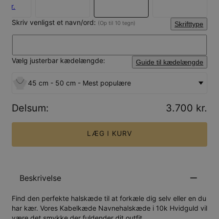
3 kr.
Skriv venligst et navn/ord:
(Op til 10 tegn)
Skrifttype
Vælg justerbar kædelængde:
Guide til kædelængde
45 cm - 50 cm - Mest populære
Delsum
:
3.700 kr.
LÆG I KURV
Beskrivelse
Find den perfekte halskæde til at forkæle dig selv eller en du
har kær. Vores Kabelkæde Navnehalskæde i 10k Hvidguld vil
være det smykke der fuldender dit outfit.