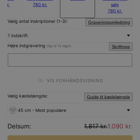
0 kr.
780 kr.
sølv
780 kr.
Vælg antal inskriptioner (1-3):
Graveringsvejledning
1 indskrift
Højre indgravering
(Op til 15 tegn):
Skrifttype
VIS FORHÅNDSVISNING
Vælg kædelængde:
Guide til kædelængde
45 cm - Mest populære
Delsum
:
1.817 kr.
1.090 kr.