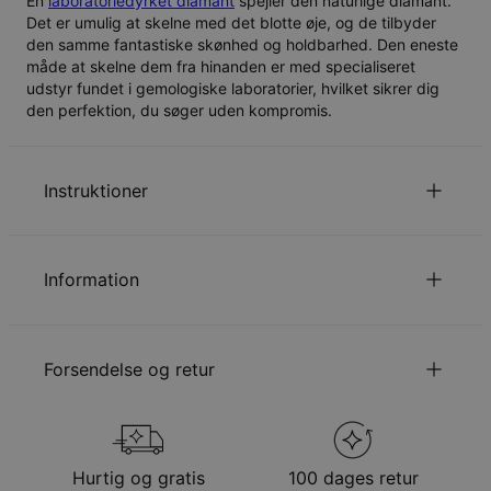
En
laboratoriedyrket diamant
spejler den naturlige diamant.
Det er umulig at skelne med det blotte øje, og de tilbyder
den samme fantastiske skønhed og holdbarhed. Den eneste
måde at skelne dem fra hinanden er med specialiseret
udstyr fundet i gemologiske laboratorier, hvilket sikrer dig
den perfektion, du søger uden kompromis.
Instruktioner
Den valgte tekst vil blive indgraveret præcis som
indtastet, så tjek omhyggeligt for stavefejl og store og
Information
små bogstaver.
for at se vores guide til kædelængder.
Klik her
ID:
110-01-2438-41
Hovedmateriale
Guld Vermeil på Sterlingsølv 925
Læs om vores
.
sikkerhedspolitik for børn
Forsendelse og retur
Udmålinger
29.97mm x 3.81mm
Du er velkommen til at
emaile os
hvis du har spørgsmål
Kædetype
Kongekæder
eller forespørgsler.
Kædelængde
35 cm / 40 cm / 45 cm / 50 cm / 55 cm
Din bestilling vil blive sendt med følgende
Stil/kollektion
Stav Kollektion
forsendelsesmetode
Hypoallergenisk
Nikkelfri
Hurtig og gratis
100 dages retur
Metode
Anslået leveringsdato