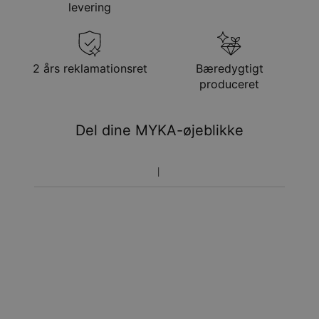
levering
Få det senest
Gratis levering
tor. 20. aug. - fre. 21.
aug.
Få det senest
2 års reklamationsret
Bæredygtigt
Hastelevering
tir. 11. aug. - tor. 13.
produceret
aug.
Du vil ikke blive opkrævet yderligere afgifter.
Del dine MYKA-øjeblikke
Vær opmærksom på at tidsperioden nævnt ovenfor er
inklusivefremstillingen.
Returnering
Bemærk venligst, at personlige smykker er unikke og kun
kan returneres tilombytning eller butikskredit.