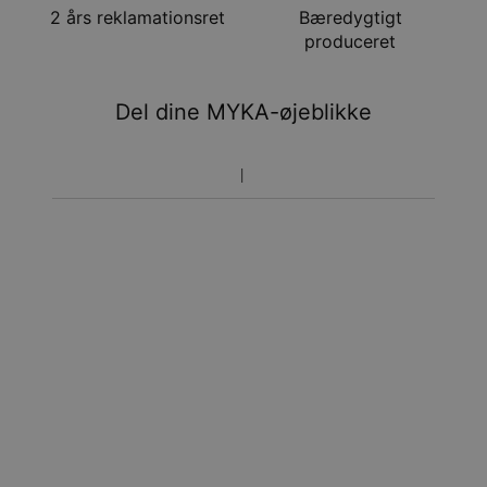
Få det senest
2 års reklamationsret
Bæredygtigt
Hastelevering
tir. 11. aug. - tor. 13.
produceret
aug.
Du vil ikke blive opkrævet yderligere afgifter.
Del dine MYKA-øjeblikke
Vær opmærksom på at tidsperioden nævnt ovenfor er
inklusivefremstillingen.
Returnering
Bemærk venligst, at personlige smykker er unikke og kun
kan returneres tilombytning eller butikskredit.