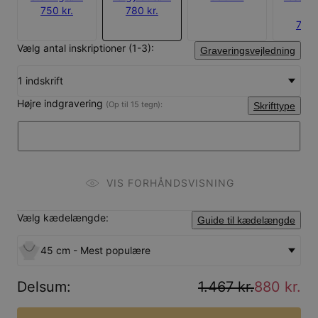
750 kr.
780 kr.
søl
780 
Vælg antal inskriptioner (1-3):
Graveringsvejledning
1 indskrift
Højre indgravering
(Op til 15 tegn):
Skrifttype
VIS FORHÅNDSVISNING
Vælg kædelængde:
Guide til kædelængde
45 cm - Mest populære
Delsum
:
1.467 kr.
880 kr.