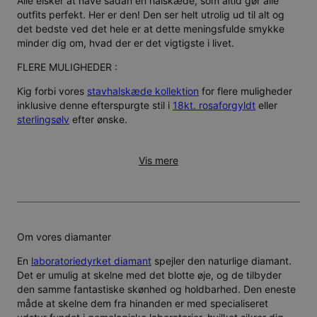
Alle elsker at have sådan en halskæde, som altid gør alle
outfits perfekt. Her er den! Den ser helt utrolig ud til alt og
det bedste ved det hele er at dette meningsfulde smykke
minder dig om, hvad der er det vigtigste i livet.
FLERE MULIGHEDER :
Kig forbi vores
stavhalskæde kollektion
for flere muligheder
inklusive denne efterspurgte stil i
18kt. rosaforgyldt
eller
sterlingsølv
efter ønske.
Vis mere
Om vores diamanter
En
laboratoriedyrket diamant
spejler den naturlige diamant.
Det er umulig at skelne med det blotte øje, og de tilbyder
den samme fantastiske skønhed og holdbarhed. Den eneste
måde at skelne dem fra hinanden er med specialiseret