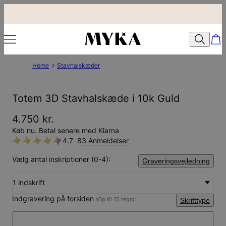
Home
Stavhalskæder
Totem 3D Stavhalskæde i 10k Guld
4.750 kr.
Køb nu. Betal senere med Klarna
4.7
83 Anmeldelser
Vælg antal inskriptioner (0-4):
Graveringsvejledning
1 indskrift
Indgravering på forsiden
(Op til 15 tegn):
Skrifttype