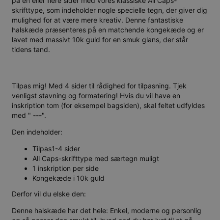
på en eller flere sider med vores klassiske All Caps-
skrifttype, som indeholder nogle specielle tegn, der giver dig
mulighed for at være mere kreativ. Denne fantastiske
halskæde præsenteres på en matchende kongekæde og er
lavet med massivt 10k guld for en smuk glans, der står
tidens tand.
Tilpas mig! Med 4 sider til rådighed for tilpasning. Tjek
venligst stavning og formatering! Hvis du vil have en
inskription tom (for eksempel bagsiden), skal feltet udfyldes
med " ---".
Den indeholder:
Tilpas1-4 sider
All Caps-skrifttype med særtegn muligt
1 inskription per side
Kongekæde i 10k guld
Derfor vil du elske den:
Denne halskæde har det hele: Enkel, moderne og personlig