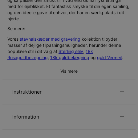
og så passer den smukt til, hvad end du har lyst til at gå
med for øjeblikket. Et fantastisk smykke til din egen samling,
og den ideelle gave til enhver, der har en særlig plads i dit
hjerte.
Se mere:
Vores
stavhalskæder med gravering
kollektion tilbyder
masser af dejlige tilpasningsmuligheder, herunder denne
populære stil i dit valg af
Sterling sølv
,
18k
Rosaguldbelægning
,
18k guldbelægning
og
guld Vermeil
.
Vis mere
Instruktioner
Personalisering er tilgængelig på både dansk og arabisk.
Sørg for, at din tekst er indtastet korrekt, da den vil
Information
fremstå præcis som angivet på dine smykker.
Klik her for et
arabisk tastatur
og indsæt oversættelsen i
ID:
110-01-1792-22
inskriptionsboksen.
Kædetype
Ankerkæde