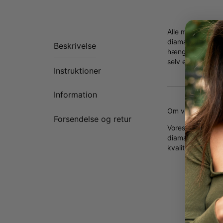
Alle mødre vil b
diamantsmukke kan
Beskrivelse
hænge det smukt 
selv eller til en m
Instruktioner
Information
Om vores diaman
Forsendelse og retur
Vores
laboratori
diamanter. Derudo
kvalitet.