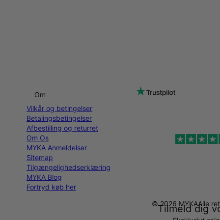
Om
Vilkår og betingelser
Betalingsbetingelser
Afbestilling og returret
Om Os
MYKA Anmeldelser
Sitemap
Tilgængelighedserklæring
MYKA Blog
Fortryd køb her
© 2026 MYKA
Alle r
Tilmeld dig v