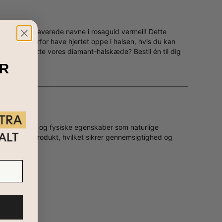
er og indgraverede navne i rosaguld vermeil! Dette
 navn. Hvorfor have hjertet oppe i halsen, hvis du kan
et med dette vores diamant-halskæde? Bestil én til dig
R
ske kemiske og fysiske egenskaber som naturlige
t endelige produkt, hvilket sikrer gennemsigtighed og