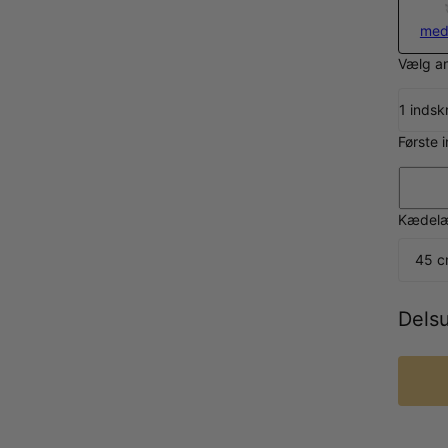
med
Vælg an
1 indsk
Første 
Kædelæn
45 c
Dels