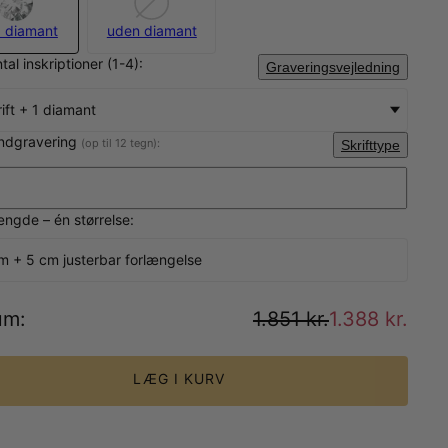
 diamant
uden diamant
tal inskriptioner (1-4):
Graveringsvejledning
rift + 1 diamant
indgravering
(op til 12 tegn):
Skrifttype
gde – én størrelse:
m + 5 cm justerbar forlængelse
um
:
1.851 kr.
1.388 kr.
LÆG I KURV