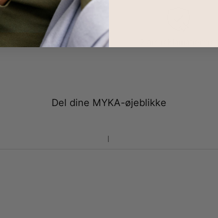
100 dages retur
2 års reklamationsret
Del dine MYKA-øjeblikke