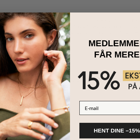
live begejstrede over at modtage vores Hjerte-Halskæde med diamant
 have op til fire navne indgraveret med tilhørende diamant til hvert
i en sølvkæde, med navnene på de, du holder allermest af indgraver
or, der fortjener det!
MEDLEMME
FÅR MERE
ter
e skabte diamant halskæder
har ægte diamanter, der besidder identi
ver et det muligt at spore lab-diamanter fra deres produktion til de
E-mail
HENT DINE –15%