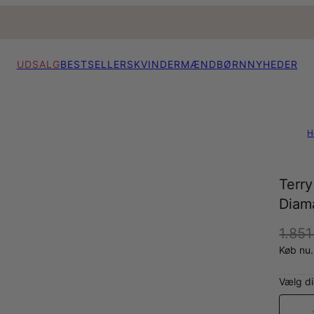
UDSALG
BESTSELLERS
KVINDER
MÆND
BØRN
NYHEDER
H
Terr
Diama
1.851
Køb nu.
Vælg d