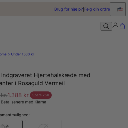
Brug for hjælp?
Følg din ordre
ome
Under 1500 kr
y Indgraveret Hjertehalskæde med
nter i Rosaguld Vermeil
 kr.
1.388 kr.
Spare
25
%
 Betal senere med Klarna
iamantmulighed: