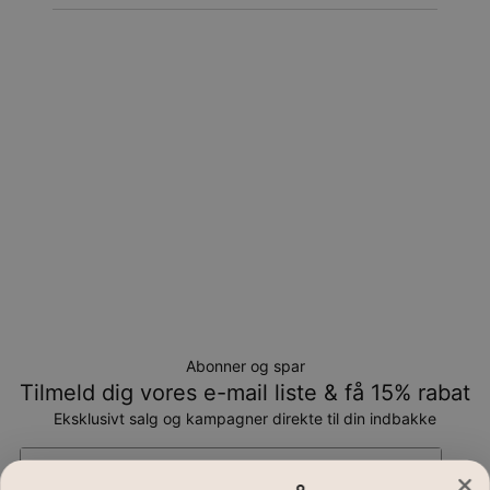
Returnering
Bemærk venligst, at personlige smykker er unikke og kun
kan returneres tilombytning eller butikskredit.
Abonner og spar
Tilmeld dig vores e-mail liste & få 15% rabat
Eksklusivt salg og kampagner direkte til din indbakke
Email*