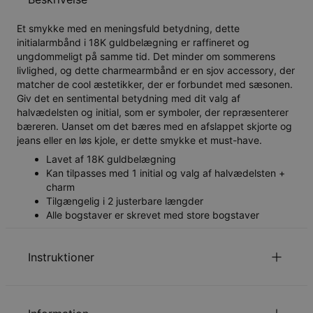
Et smykke med en meningsfuld betydning, dette
initialarmbånd i 18K guldbelægning er raffineret og
ungdommeligt på samme tid. Det minder om sommerens
livlighed, og dette charmearmbånd er en sjov accessory, der
matcher de cool æstetikker, der er forbundet med sæsonen.
Giv det en sentimental betydning med dit valg af
halvædelsten og initial, som er symboler, der repræsenterer
bæreren. Uanset om det bæres med en afslappet skjorte og
jeans eller en løs kjole, er dette smykke et must-have.
Lavet af 18K guldbelægning
Kan tilpasses med 1 initial og valg af halvædelsten +
charm
Tilgængelig i 2 justerbare længder
Alle bogstaver er skrevet med store bogstaver
Instruktioner
Læs om vores
.
Sikkerhedspolitik for Børn