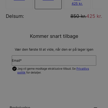
425 kr.
Delsum
:
850 kr.
425 kr.
Kommer snart tilbage
Vær den første til at vide, når den er på lager igen
Email*
Jeg vil gerne modtage eksklusive tilbud. Se
Privatlivs
politik
for detaljer.
GIV MIG BESKED
Beskrivelse