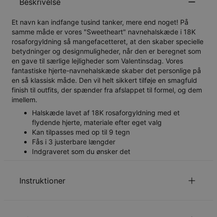
Beskrivelse
Et navn kan indfange tusind tanker, mere end noget! På
samme måde er vores "Sweetheart" navnehalskæde i 18K
rosaforgyldning så mangefacetteret, at den skaber specielle
betydninger og designmuligheder, når den er beregnet som
en gave til særlige lejligheder som Valentinsdag. Vores
fantastiske hjerte-navnehalskæde skaber det personlige på
en så klassisk måde. Den vil helt sikkert tilføje en smagfuld
finish til outfits, der spænder fra afslappet til formel, og dem
imellem.
Halskæde lavet af 18K rosaforgyldning med et
flydende hjerte, materiale efter eget valg
Kan tilpasses med op til 9 tegn
Fås i 3 justerbare længder
Indgraveret som du ønsker det
Instruktioner
Kun det første bogstav er stort.