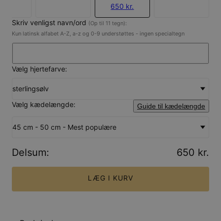
650 kr.
Skriv venligst navn/ord
(Op til 11 tegn):
Kun latinsk alfabet A-Z, a-z og 0-9 understøttes - ingen specialtegn
Vælg hjertefarve:
sterlingsølv
Vælg kædelængde:
Guide til kædelængde
45 cm - 50 cm - Mest populære
Delsum
:
650 kr.
LÆG I KURV