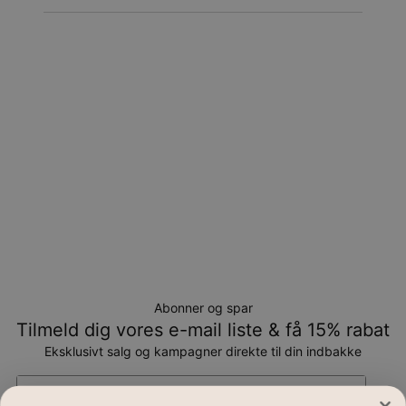
Returnering
Bemærk venligst, at personlige smykker er unikke og kun
kan returneres tilombytning eller butikskredit.
Abonner og spar
Tilmeld dig vores e-mail liste & få 15% rabat
Eksklusivt salg og kampagner direkte til din indbakke
Email*