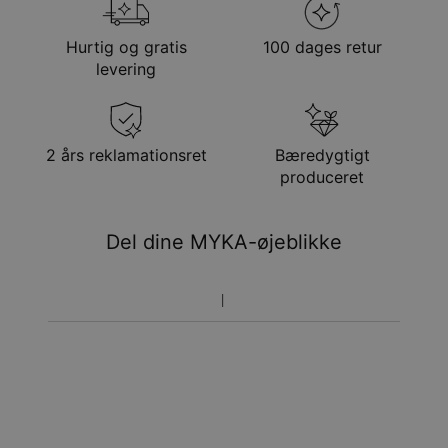
Låstype
Papegøjespænde
forsendelsesmetode
Vedhæng højde
1 - 1.5 cm
Hurtig og gratis
100 dages retur
Metode
Anslået leveringsdato
levering
Få det senest
Gratis levering
tor. 13. aug. - fre. 14.
aug.
Få det senest
2 års reklamationsret
Bæredygtigt
Hastelevering
tir. 11. aug. - ons. 12.
produceret
aug.
Du vil ikke blive opkrævet yderligere afgifter.
Del dine MYKA-øjeblikke
Vær opmærksom på at tidsperioden nævnt ovenfor er
inklusivefremstillingen.
Returnering
Bemærk venligst, at personlige smykker er unikke og kun
kan returneres tilombytning eller butikskredit.