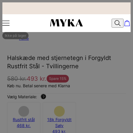
Ikke på lager
Home
Halskæde med stjernetegn i Forgyldt
Rustfrit Stål - Tvillingerne
580 kr.
493 kr.
Spare
15
%
Køb nu. Betal senere med Klarna
Vælg Materiale:
?
Rustfrit stål
18k Forgyldt
468 kr.
Sølv
493 kr.