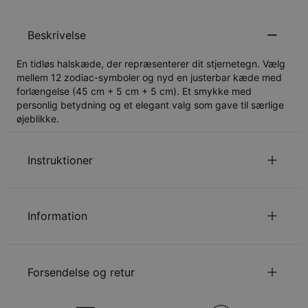
Beskrivelse
En tidløs halskæde, der repræsenterer dit stjernetegn. Vælg
mellem 12 zodiac-symboler og nyd en justerbar kæde med
forlængelse (45 cm + 5 cm + 5 cm). Et smykke med
personlig betydning og et elegant valg som gave til særlige
øjeblikke.
Instruktioner
Læs om vores
.
Sikkerhedspolitik for Børn
Information
Du er velkommen til at kontakte os via
email
med
specielle ønsker eller spørgsmål.
ID:
110-01-5071-49
Hovedmateriale
Forgyldt Rustfrit Stål
Forsendelse og retur
Kædetype
Ankerkæde
Kædelængde
45 cm
Kædeforlængelse
10 cm
Din bestilling vil blive sendt med følgende