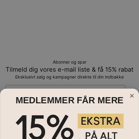
Abonner og spar
Tilmeld dig vores e-mail liste & få 15% rabat
Eksklusivt salg og kampagner direkte til din indbakke
Email*
MEDLEMMER FÅR MERE
Smykker
Halskæder
Hjælp?