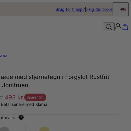
Brug for hjælp?
Følg din ordre
ome
æde med stjernetegn i Forgyldt Rustfrit
- Jomfruen
r.
493 kr.
Spare
15
%
 Betal senere med Klarna
teriale:
?