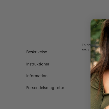
En tidløs halskæ
cm + 5 cm). Et s
Beskrivelse
Instruktioner
Information
Forsendelse og retur