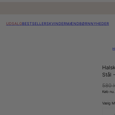
UDSALG
BESTSELLERS
KVINDER
MÆND
BØRN
NYHEDER
H
Halsk
Stål 
580 k
Køb nu.
Vælg Ma