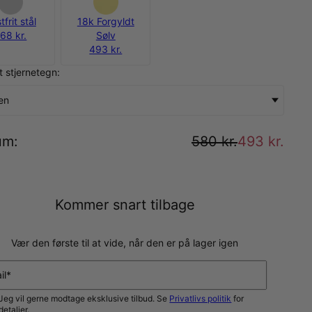
tfrit stål
18k Forgyldt
68 kr.
Sølv
493 kr.
t stjernetegn:
en
um
:
580 kr.
493 kr.
Kommer snart tilbage
Vær den første til at vide, når den er på lager igen
il*
Jeg vil gerne modtage eksklusive tilbud. Se
Privatlivs politik
for
detaljer.