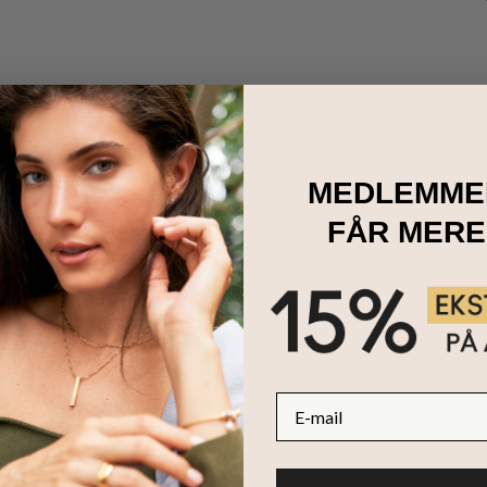
MEDLEMME
de, der repræsenterer dit stjernetegn. Vælg mellem 12 zodiac-symb
mykke med personlig betydning og et elegant valg som gave til særli
FÅR MERE
E-mail