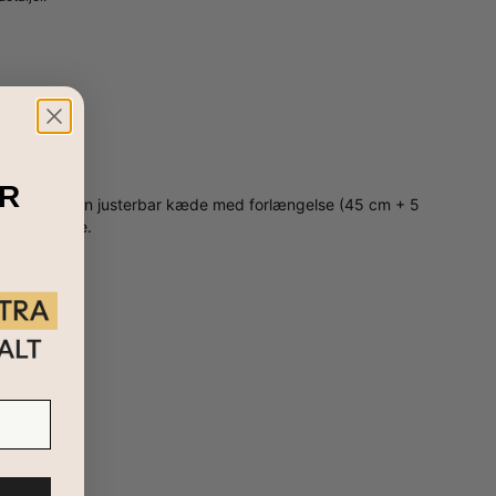
GIV MIG BESKED
R
oler og nyd en justerbar kæde med forlængelse (45 cm + 5
ge øjeblikke.