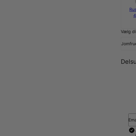
Rus
4
Vælg di
Jomfru
Dels
Ema