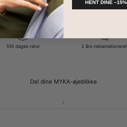
HENT DINE –15%
100 dages retur
2 års reklamationsret
Del dine MYKA-øjeblikke