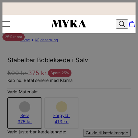
25% rabat
Home
KГ¦desamling
Stabelbar Boblekæde i Sølv
500 kr.
375 kr.
Spare
25
%
Køb nu. Betal senere med Klarna
Vælg Materiale:
Sølv
Forgyldt
375 kr.
413 kr.
Vælg justerbar kædelængde:
Guide til kædelængde