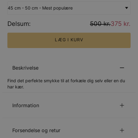
45 cm - 50 cm - Mest populære
Delsum
:
500 kr.
375 kr.
LÆG I KURV
Beskrivelse
Find det perfekte smykke til at forkæle dig selv eller en du
har kær.
Information
ID:
110-19-2308-88
Hovedmateriale
Ansvarligt indkøbt metal
Forsendelse og retur
Kædelængde
35 cm / 45 cm / 55 cm
Hypoallergenisk
Nikkelfri