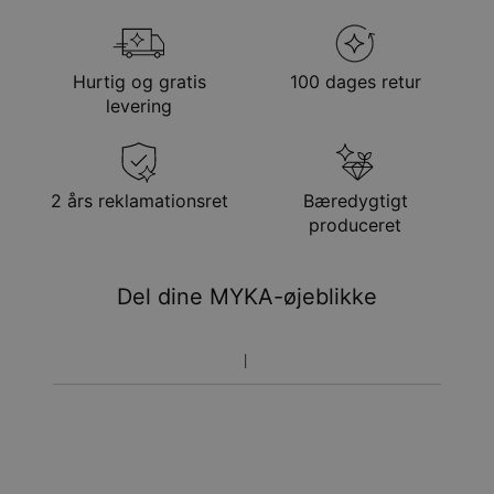
Din bestilling vil blive sendt med følgende
forsendelsesmetode
Hurtig og gratis
100 dages retur
Metode
Anslået leveringsdato
levering
Få det senest
Gratis levering
tor. 20. aug. - fre. 21.
aug.
Få det senest
2 års reklamationsret
Bæredygtigt
Hastelevering
tir. 11. aug. - tor. 13.
produceret
aug.
Du vil ikke blive opkrævet yderligere afgifter.
Del dine MYKA-øjeblikke
Vær opmærksom på at tidsperioden nævnt ovenfor er
inklusivefremstillingen.
Returnering
Bemærk venligst, at personlige smykker er unikke og kun
kan returneres tilombytning eller butikskredit.