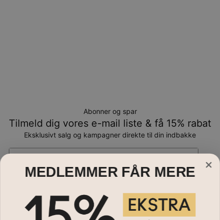
Abonner og spar
Tilmeld dig vores e-mail liste & få 15% rabat
Eksklusivt salg og kampagner direkte til din indbakke
Email*
MEDLEMMER FÅR MERE
Smykker