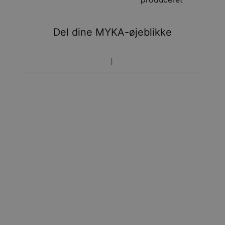
aug.
Du vil ikke blive opkrævet yderligere afgifter.
Del dine MYKA-øjeblikke
Vær opmærksom på at tidsperioden nævnt ovenfor er
inklusivefremstillingen.
Returnering
Bemærk venligst, at personlige smykker er unikke og kun
kan returneres tilombytning eller butikskredit.