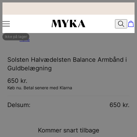
Ikke på lager
Home
Solsten Halvædelsten Balance Armbånd i
Guldbelægning
650 kr.
Køb nu. Betal senere med Klarna
Delsum
:
650 kr.
Kommer snart tilbage