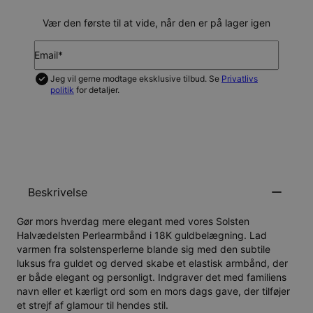
Vær den første til at vide, når den er på lager igen
Email*
Jeg vil gerne modtage eksklusive tilbud. Se
Privatlivs
politik
for detaljer.
GIV MIG BESKED
Beskrivelse
Gør mors hverdag mere elegant med vores Solsten
Halvædelsten Perlearmbånd i 18K guldbelægning. Lad
varmen fra solstensperlerne blande sig med den subtile
luksus fra guldet og derved skabe et elastisk armbånd, der
er både elegant og personligt. Indgraver det med familiens
navn eller et kærligt ord som en mors dags gave, der tilføjer
et strejf af glamour til hendes stil.