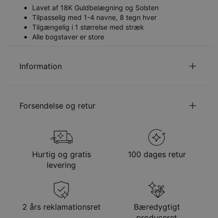
Lavet af 18K Guldbelægning og Solsten
Tilpasselig med 1-4 navne, 8 tegn hver
Tilgængelig i 1 størrelse med stræk
Alle bogstaver er store
Information
ID:
110-03-4453-118
Hovedmateriale
Ansvarligt indkøbt metal
Forsendelse og retur
Kædetype
Armbånd
Vedhængsudmåling
6.99mm
Stentype
Halvædelsten
Din bestilling vil blive sendt med følgende
Stenform
rund
forsendelsesmetode
Hypoallergenisk
Nikkelfri
Hurtig og gratis
100 dages retur
Metode
Anslået leveringsdato
levering
Få det senest
Gratis levering
tor. 27. aug. - fre. 28.
aug.
Få det senest
2 års reklamationsret
Bæredygtigt
Hastelevering
tir. 18. aug. - tor. 20.
produceret