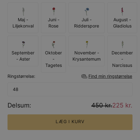
Maj -
Juni -
Juli -
August -
Liljekonval
Rose
Ridderspore
Gladiolus
September
Oktober
November -
December
- Aster
-
Krysantemum
-
Tagetes
Narcissus
Ringstørrelse:
Find min ringstørrelse
48
Delsum
:
450 kr.
225 kr.
LÆG I KURV