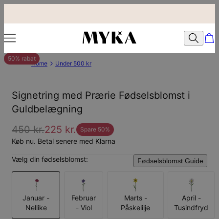
50% rabat
Home
Under 500 kr
Signetring med Prærie Fødselsblomst i
Guldbelægning
450 kr.
225 kr.
Spare
50
%
Køb nu. Betal senere med Klarna
Vælg din fødselsblomst:
Fødselsblomst Guide
Januar -
Februar
Marts -
April -
Nellike
- Viol
Påskelilje
Tusindfryd