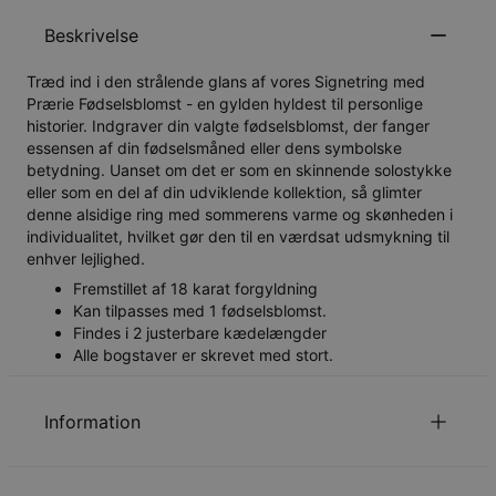
Beskrivelse
Træd ind i den strålende glans af vores Signetring med
Prærie Fødselsblomst - en gylden hyldest til personlige
historier. Indgraver din valgte fødselsblomst, der fanger
essensen af din fødselsmåned eller dens symbolske
betydning. Uanset om det er som en skinnende solostykke
eller som en del af din udviklende kollektion, så glimter
denne alsidige ring med sommerens varme og skønheden i
individualitet, hvilket gør den til en værdsat udsmykning til
enhver lejlighed.
Fremstillet af 18 karat forgyldning
Kan tilpasses med 1 fødselsblomst.
Findes i 2 justerbare kædelængder
Alle bogstaver er skrevet med stort.
Information
ID:
110-05-4548-89
Hovedmateriale
Ansvarligt indkøbt metal