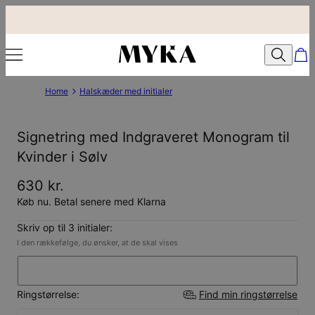
Home
Halskæder med initialer
Signetring med Indgraveret Monogram til
Kvinder i Sølv
630 kr.
Køb nu. Betal senere med Klarna
Skriv op til 3 initialer:
I den rækkefølge, du ønsker, at de skal vises
Ringstørrelse:
Find min ringstørrelse