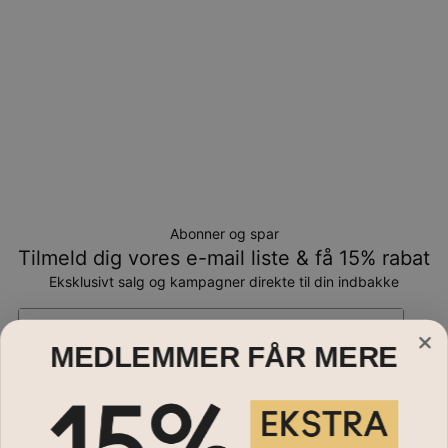
Abonner og spar
Tilmeld dig vores e-mail liste & få 15% rabat
Eksklusivt salg og kampagner direkte til din indbakke
Email*
MEDLEMMER FÅR MERE
Smykker