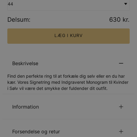
44
Delsum
:
630 kr.
LÆG I KURV
Beskrivelse
Find den perfekte ring til at forkæle dig selv eller en du har
kær. Vores Signetring med Indgraveret Monogram til Kvinder
i Sølv vil være det smykke der fuldender dit outfit.
Information
ID:
110-05-369-88
Hovedmateriale
Ansvarligt indkøbt metal
Forsendelse og retur
Udmålinger
12.7mm