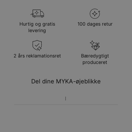
Stil/kollektion
Ring Kollektion
Hypoallergenisk
Nikkelfri
Din bestilling vil blive sendt med følgende
forsendelsesmetode
Hurtig og gratis
100 dages retur
Metode
Anslået leveringsdato
levering
Få det senest
Gratis levering
man. 24. aug. - tir. 25.
aug.
Få det senest
2 års reklamationsret
Bæredygtigt
Hastelevering
lør. 15. aug. - man. 17.
produceret
aug.
Du vil ikke blive opkrævet yderligere afgifter.
Del dine MYKA-øjeblikke
Vær opmærksom på at tidsperioden nævnt ovenfor er
inklusivefremstillingen.
Returnering
Bemærk venligst, at personlige smykker er unikke og kun
kan returneres tilombytning eller butikskredit.