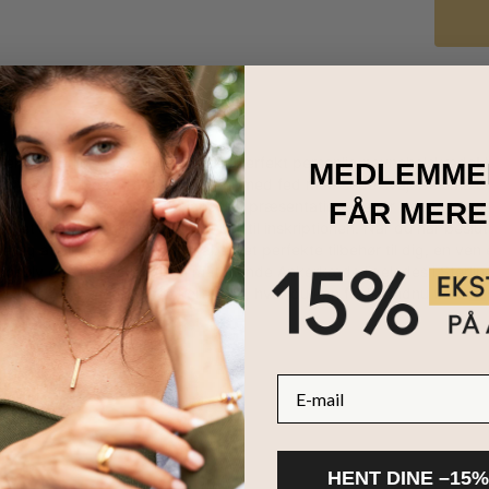
eller en særlig person med en helt perfekt personlig navnehalskæde! 
MEDLEMME
rt en favorit. De store bogstaver er med fed med søde svaj. De små b
et, hvilket skaber en afbalanceret præsentation, der er helt fantast
FÅR MERE
n, et kælenavn eller et særligt ord til inskriptionen. Når du har beslu
sig af alle detaljerne og skabe det perfekte tilbehør til dig, en ven
ngsølv og er fastgjort til en matchende Ankerkæde ligeledes i Sterli
ld
. Husk at besøge vores kollektion, hvor du kan finde endnu flere
na
E-mail
HENT DINE –15%