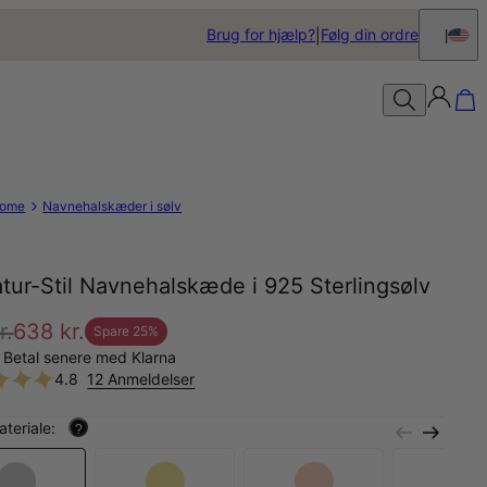
Brug for hjælp?
Følg din ordre
ome
Navnehalskæder i sølv
tur-Stil Navnehalskæde i 925 Sterlingsølv
r.
638 kr.
Spare
25
%
 Betal senere med Klarna
4.8
12 Anmeldelser
teriale:
?