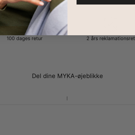
100 dages retur
2 års reklamationsret
Del dine MYKA-øjeblikke