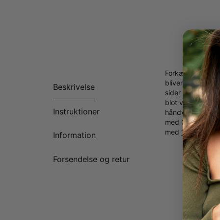
Forkæl dig selv 
bliver helt sikke
Beskrivelse
sider af vedhæng
blot vælge et nav
Instruktioner
håndværkere tage 
med 0,925 Sterli
med
18k Rødgu
Information
Forsendelse og retur