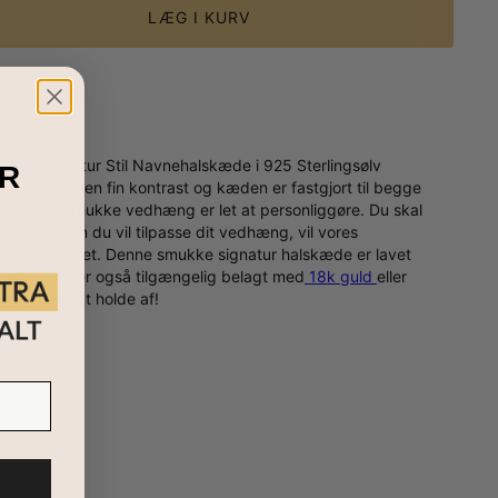
LÆG I KURV
Vores Signatur Stil Navnehalskæde i 925 Sterlingsølv
R
ogstaver er en fin kontrast og kæden er fastgjort til begge
isk. Dette smukke vedhæng er let at personliggøre. Du skal
ttet, hvordan du vil tilpasse dit vedhæng, vil vores
 eller en elsket. Denne smukke signatur halskæde er lavet
ngsølv. Den er også tilgængelig belagt med
18k guld
eller
vnekæder
at holde af!