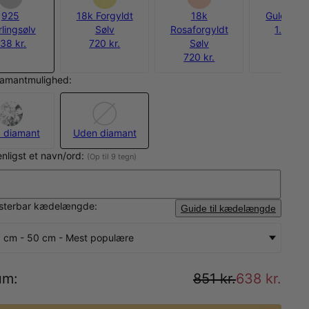
925
18k Forgyldt
18k
Guld Verm
rlingsølv
Sølv
Rosaforgyldt
1.013 kr
38 kr.
720 kr.
Sølv
720 kr.
iamantmulighed:
 diamant
Uden diamant
enligst et navn/ord:
(Op til 9 tegn)
usterbar kædelængde:
Guide til kædelængde
 cm - 50 cm - Mest populære
um
:
851 kr.
638 kr.