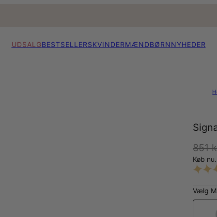
UDSALG
BESTSELLERS
KVINDER
MÆND
BØRN
NYHEDER
H
Signa
851 k
Køb nu.
Vælg Ma