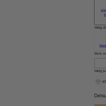
ste
6
Vælg d
Med
Skriv v
Vælg j
45
Dels