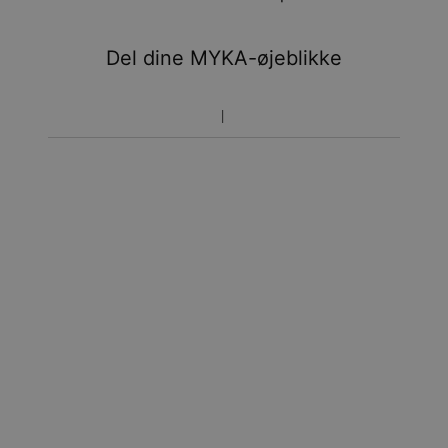
Rund sleben diamant
H
Du vil ikke blive opkrævet yderligere afgifter.
Del dine MYKA-øjeblikke
D - F
Vær opmærksom på at tidsperioden nævnt ovenfor er
inklusivefremstillingen.
Returnering
Bemærk venligst, at personlige smykker er unikke og kun
kan returneres tilombytning eller butikskredit.