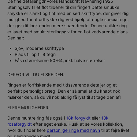
De fine detaljer gør vores Håndskrift Navnering i 925
Sterlingsølv til et flot tilbehør til din finger! Dette smukke
smykke er slankt og fint med en sød skrifttype, der giver dig
mulighed for at udtrykke dig ved hjælp af nogle specialtegn,
der gør dit look endnu mere spændende. Denne unikke ring
er lavet med smukt sterlingsølv for en flot vedvarende glans.
Den har:
Sjov, moderne skrifttype
Plads til op til 8 tegn
Fås i størrelserne 50-64, inkl. halve størrelser
DERFOR VIL DU ELSKE DEN:
Ringen er forfriskende med tidssvarende detaljer og et
perfekt personligt præg. Den er så smal at du knapt nok
mærker den, så du vil nok aldrig få lyst til at tage den af!
FLERE MULIGHEDER:
Denne muntre ring fås også i
18k forgyldt
eller
18k
rosaforgyldt
efter eget ønske. Husk at se vores kollektion,
hvor du finder flere
personlige ringe med navn
til at fejre livet
og kærligheden med!