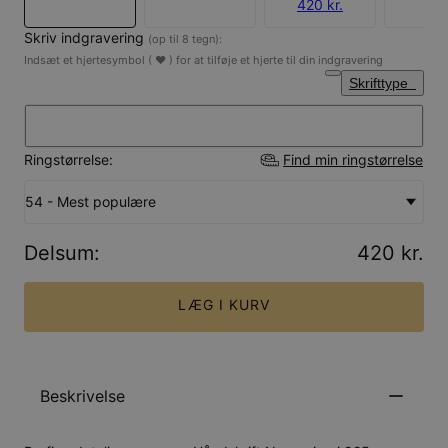
420 kr.
Skriv indgravering
(op til 8 tegn):
Indsæt et hjertesymbol ( ♥ ) for at tilføje et hjerte til din indgravering
Skrifttype
Ringstørrelse:
Find min ringstørrelse
54 - Mest populære
Delsum
:
420 kr.
LÆG I KURV
Beskrivelse