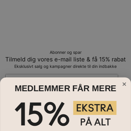
Abonner og spar
Tilmeld dig vores e-mail liste & få 15% rabat
Eksklusivt salg og kampagner direkte til din indbakke
Email*
MEDLEMMER FÅR MERE
Smykker
Halskæder
Hjælp?
Armbånd