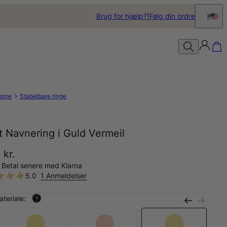
Brug for hjælp?
Følg din ordre
ome
Stabelbare ringe
t Navnering i Guld Vermeil
 kr.
 Betal senere med Klarna
5.0
1 Anmeldelser
teriale:
?