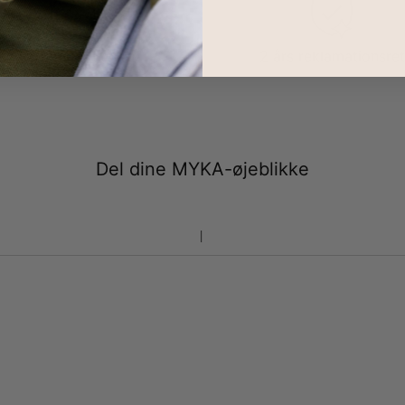
100 dages retur
2 års reklamationsret
Del dine MYKA-øjeblikke