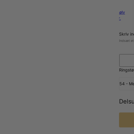
925
sterlingsølv
420 kr.
Skriv i
Indsæt et 
Ringstø
54 - M
Dels