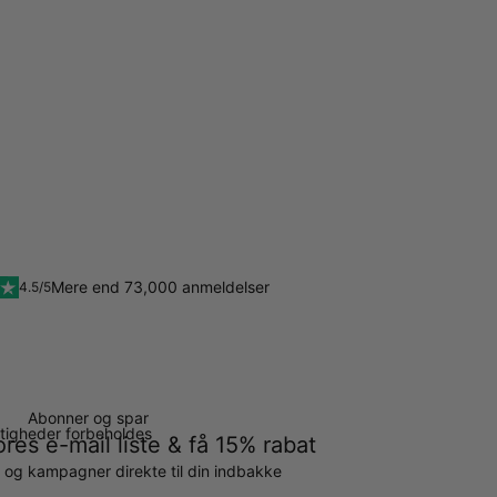
Mere end 73,000 anmeldelser
4.5/5
Abonner og spar
ettigheder forbeholdes
ores e-mail liste & få 15% rabat
g og kampagner direkte til din indbakke