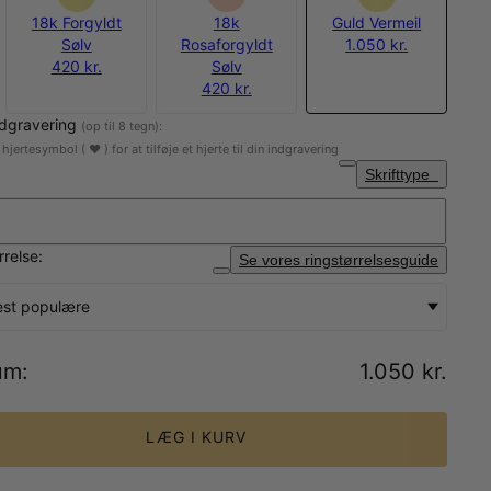
18k Forgyldt
18k
Guld Vermeil
Sølv
Rosaforgyldt
1.050 kr.
420 kr.
Sølv
420 kr.
ndgravering
(op til 8 tegn):
hjertesymbol ( ♥ ) for at tilføje et hjerte til din indgravering
Skrifttype
rrelse:
Se vores ringstørrelsesguide
est populære
um
:
1.050 kr.
LÆG I KURV