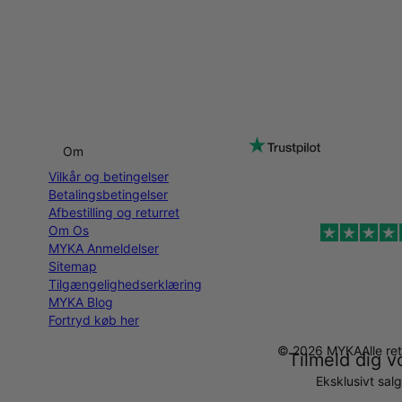
Om
Vilkår og betingelser
Betalingsbetingelser
Afbestilling og returret
Om Os
MYKA Anmeldelser
Sitemap
Tilgængelighedserklæring
MYKA Blog
Fortryd køb her
© 2026 MYKA
Alle r
Tilmeld dig v
Eksklusivt sal