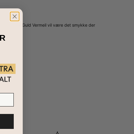
nering i 18k Guld Vermeil vil være det smykke der
R