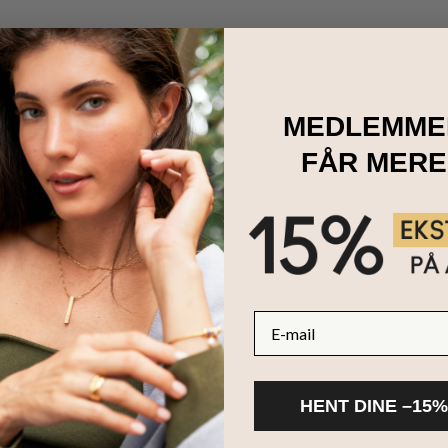
 smykke til at forkæle dig selv eller en du har kær. Vores Script Nav
it.
MEDLEMME
FÅR MERE
E-mail
HENT DINE –15%