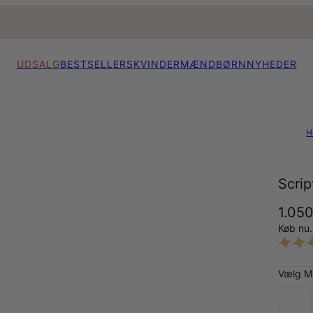
UDSALG
BESTSELLERS
KVINDER
MÆND
BØRN
NYHEDER
H
Scrip
1.050
Køb nu.
Vælg Ma