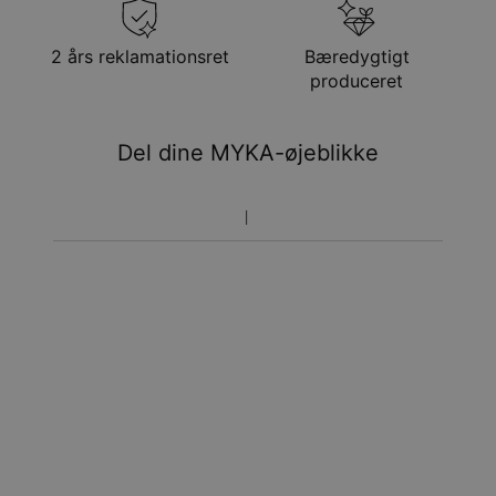
24. aug.
Få det senest
2 års reklamationsret
Bæredygtigt
Hastelevering
ons. 12. aug. - fre. 14.
produceret
aug.
Du vil ikke blive opkrævet yderligere afgifter.
Del dine MYKA-øjeblikke
Vær opmærksom på at tidsperioden nævnt ovenfor er
inklusivefremstillingen.
Returnering
Bemærk venligst, at personlige smykker er unikke og kun
kan returneres tilombytning eller butikskredit.