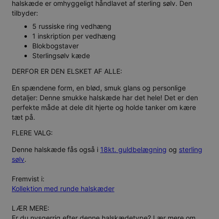
halskæde er omhyggeligt håndlavet af sterling sølv. Den
tilbyder:
5 russiske ring vedhæng
1 inskription per vedhæng
Blokbogstaver
Sterlingsølv kæde
DERFOR ER DEN ELSKET AF ALLE:
En spændene form, en blød, smuk glans og personlige
detaljer: Denne smukke halskæde har det hele! Det er den
perfekte måde at dele dit hjerte og holde tanker om kære
tæt på.
FLERE VALG:
Denne halskæde fås også i
18kt. guldbelægning
og
sterling
sølv
.
Fremvist i:
Kollektion med runde halskæder
LÆR MERE:
Er du nysgerrig efter denne halskædetype? Lær mere om