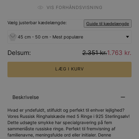
VIS FORHÅNDSVISNING
Vælg justerbar kædelængde:
Guide til kædelængde
45 cm - 50 cm - Mest populære
Delsum
:
2.351 kr.
1.763 kr.
LÆG I KURV
Beskrivelse
Hvad er yndefuldt, stilfuldt og perfekt til enhver lejlighed?
Vores Russisk Ringhalskæde med 5 Ringe i 925 Sterlingsølv!
Dette udsøgte smykke har specialgravering på fem
sammenlåste russiske ringe. Perfekt til fremvisning af
familienavne, meningsfulde ord eller initialer. Denne