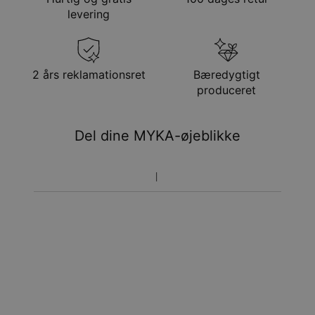
Metode
Anslået leveringsdato
levering
Få det senest
Gratis levering
man. 24. aug. - tir. 25.
aug.
Få det senest
2 års reklamationsret
Bæredygtigt
Hastelevering
lør. 15. aug. - man. 17.
produceret
aug.
Du vil ikke blive opkrævet yderligere afgifter.
Del dine MYKA-øjeblikke
Vær opmærksom på at tidsperioden nævnt ovenfor er
inklusivefremstillingen.
Returnering
Bemærk venligst, at personlige smykker er unikke og kun
kan returneres tilombytning eller butikskredit.