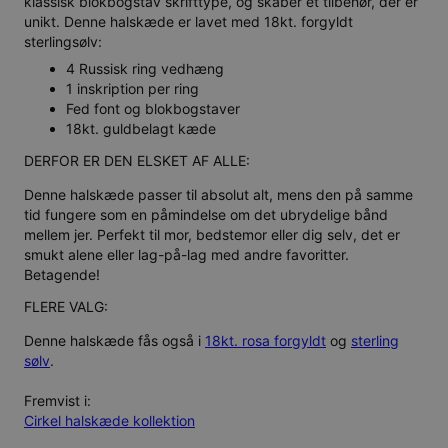
klassisk blokbogstav skrifttype, og skaber et tilbehør, der er
unikt. Denne halskæde er lavet med 18kt. forgyldt
sterlingsølv:
4 Russisk ring vedhæng
1 inskription per ring
Fed font og blokbogstaver
18kt. guldbelagt kæde
DERFOR ER DEN ELSKET AF ALLE:
Denne halskæde passer til absolut alt, mens den på samme
tid fungere som en påmindelse om det ubrydelige bånd
mellem jer. Perfekt til mor, bedstemor eller dig selv, det er
smukt alene eller lag-på-lag med andre favoritter.
Betagende!
FLERE VALG:
Denne halskæde fås også i
18kt. rosa forgyldt
og
sterling
sølv
.
Fremvist i:
Cirkel halskæde kollektion