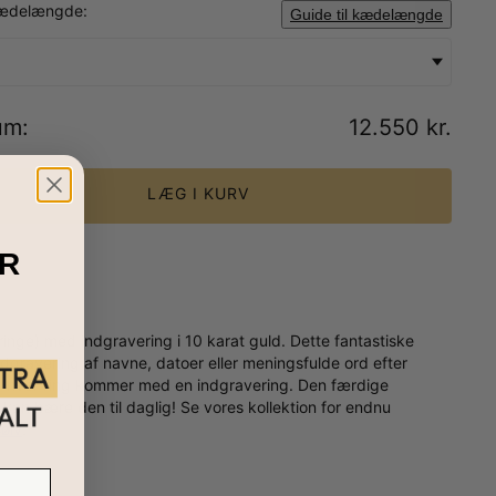
ædelængde:
Guide til kædelængde
um
:
12.550 kr.
LÆG I KURV
R
inge) med indgravering i 10 karat guld. Dette fantastiske
dgravering af navne, datoer eller meningsfulde ord efter
g hver ring kommer med en indgravering. Den færdige
kan bære den til daglig! Se vores kollektion for endnu
sølv
.