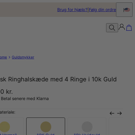
Brug for hjælp?
Følg din ordre
ome
Guldsmykker
isk Ringhalskæde med 4 Ringe i 10k Guld
0 kr.
 Betal senere med Klarna
teriale: