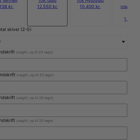
d Vermeil
10K Guld
10k Hvidguld
18k
138 kr.
12.550 kr.
10.400 kr.
rosaforgy
sølv
1.950 kr
tal skiver (2-5):
r
indskrift
(valgfri, op til 20 tegn):
ndskrift
(valgfri, op til 20 tegn):
indskrift
(valgfri, op til 20 tegn):
indskrift
(valgfri, op til 20 tegn):