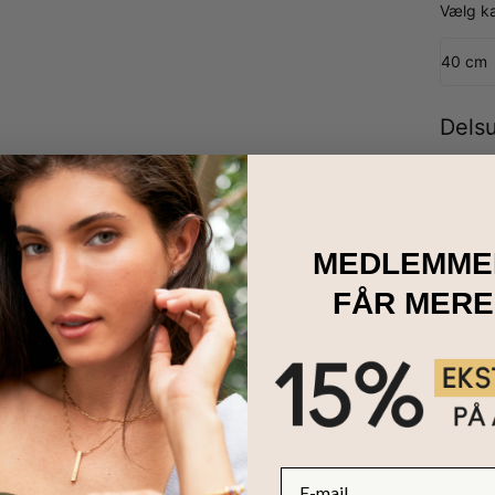
Vælg k
40 cm
Dels
MEDLEMME
FÅR MERE
ilfulde guldsmykker! Hun vil elske vores russiske ring-halskæde (4 r
 populære trend til nye højder, takket være personliggørelse med in
r lavet i 10 karat gult guld, hænger på en matchende kongekæde, o
t enestående, som mor vil værdsætte - og den er så alsidigt, at hun 
 mor
, herunder denne smukke stil som fås i
Sølv
og
18 karat forgyldt 
E-mail