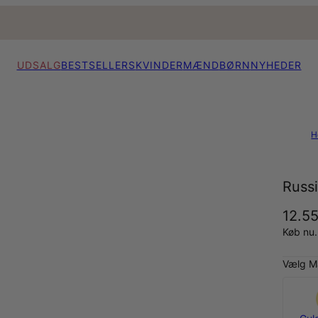
UDSALG
BESTSELLERS
KVINDER
MÆND
BØRN
NYHEDER
H
Russ
12.55
Køb nu.
Vælg Ma