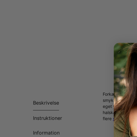
Forkæl mor med st
smykke tager den
Beskrivelse
eget valg. Den e
halskæde er noge
Instruktioner
flere
smykker til
Information