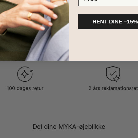
HENT DINE –15%
100 dages retur
2 års reklamationsret
Del dine MYKA-øjeblikke