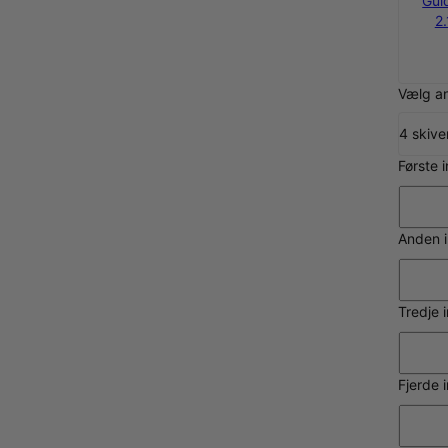
Sølv
Forgyldt
Gul
1.463 kr.
1.538 kr.
2.
Vælg an
4 skive
Første 
Anden i
Tredje 
Fjerde 