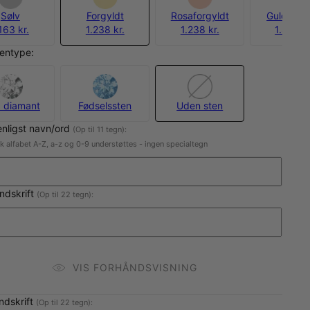
Sølv
Forgyldt
Rosaforgyldt
Guld Verm
163 kr.
1.238 kr.
1.238 kr.
1.838 kr
entype:
 diamant
Fødselssten
Uden sten
enligst navn/ord
(Op til 11 tegn):
sk alfabet A-Z, a-z og 0-9 understøttes - ingen specialtegn
ndskrift
(Op til 22 tegn):
VIS FORHÅNDSVISNING
indskrift
(Op til 22 tegn):