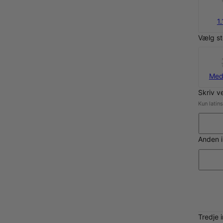
1.
Vælg st
Med
Skriv v
Kun latin
Anden i
Tredje 