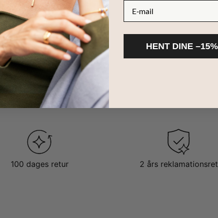
E-mail
HENT DINE –15%
100 dages retur
2 års reklamationsret