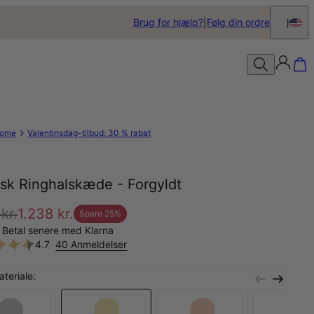
Brug for hjælp?
Følg din ordre
ome
Valentinsdag-tilbud: 30 % rabat
isk Ringhalskæde - Forgyldt
 kr.
1.238 kr.
Spare
25
%
 Betal senere med Klarna
4.7
40 Anmeldelser
teriale: