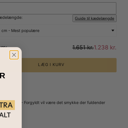
ædelængde:
Guide til kædelængde
 cm - Mest populære
um
:
1.651 kr.
1.238 kr.
LÆG I KURV
R
inghalskæde - Forgyldt vil være det smykke der fuldender