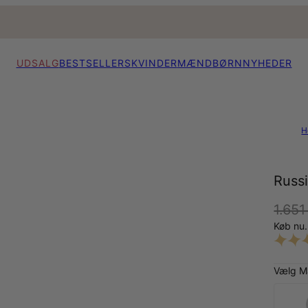
UDSALG
BESTSELLERS
KVINDER
MÆND
BØRN
NYHEDER
H
Russ
1.651
Køb nu.
Vælg Ma