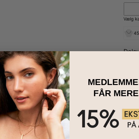
Vælg k
45
Dels
MEDLEMME
FÅR MERE
 smykke til at forkæle dig selv eller en du har kær. Vores Russisk R