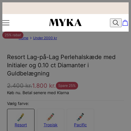
25% rabat
Home
Under 2000 kr
Resort Lag-på-Lag Perlehalskæde med
Initialer og 0.10 ct Diamanter i
Guldbelægning
2.400 kr.
1.800 kr.
Spare
25
%
Køb nu. Betal senere med Klarna
Vælg farve:
Resort
Tropisk
Pacific