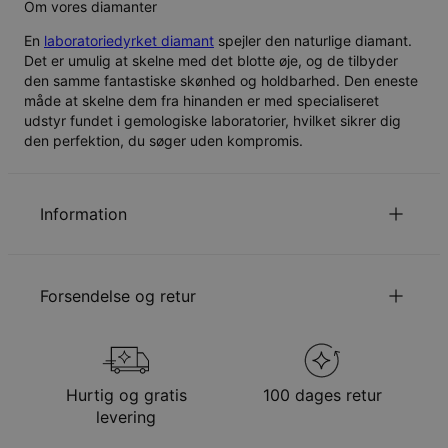
Om vores diamanter
En
laboratoriedyrket diamant
spejler den naturlige diamant.
Det er umulig at skelne med det blotte øje, og de tilbyder
den samme fantastiske skønhed og holdbarhed. Den eneste
måde at skelne dem fra hinanden er med specialiseret
udstyr fundet i gemologiske laboratorier, hvilket sikrer dig
den perfektion, du søger uden kompromis.
Information
ID:
110-01-3481-91
Hovedmateriale
Ansvarligt indkøbt metal
Forsendelse og retur
Kædetype
Kuglekæde
Kædelængde
Farverig: 40 + 5 cm, Boble 45 + 5 cm
Vedhængsudmåling
6.86 mm x 6.86 mm
Din bestilling vil blive sendt med følgende
Stentype
Diamant
forsendelsesmetode
Stenklarhed
VS2-SI
Hurtig og gratis
100 dages retur
Total karatvægt
0.10
Metode
Anslået leveringsdato
levering
Hypoallergenisk
Nikkelfri
Få det senest