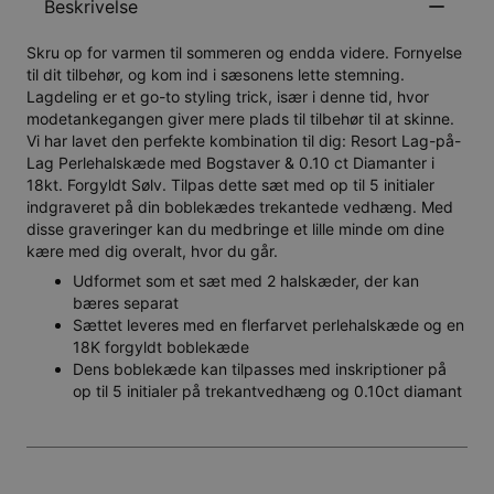
Beskrivelse
Skru op for varmen til sommeren og endda videre. Fornyelse
til dit tilbehør, og kom ind i sæsonens lette stemning.
Lagdeling er et go-to styling trick, især i denne tid, hvor
modetankegangen giver mere plads til tilbehør til at skinne.
Vi har lavet den perfekte kombination til dig: Resort Lag-på-
Lag Perlehalskæde med Bogstaver & 0.10 ct Diamanter i
18kt. Forgyldt Sølv. Tilpas dette sæt med op til 5 initialer
indgraveret på din boblekædes trekantede vedhæng. Med
disse graveringer kan du medbringe et lille minde om dine
kære med dig overalt, hvor du går.
Udformet som et sæt med 2 halskæder, der kan
bæres separat
Sættet leveres med en flerfarvet perlehalskæde og en
18K forgyldt boblekæde
Dens boblekæde kan tilpasses med inskriptioner på
op til 5 initialer på trekantvedhæng og 0.10ct diamant