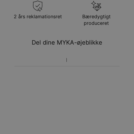
Gratis levering
man. 24. aug. - tir. 25.
aug.
Få det senest
2 års reklamationsret
Bæredygtigt
Hastelevering
lør. 15. aug. - man. 17.
produceret
aug.
Du vil ikke blive opkrævet yderligere afgifter.
Del dine MYKA-øjeblikke
Vær opmærksom på at tidsperioden nævnt ovenfor er
inklusivefremstillingen.
Returnering
Bemærk venligst, at personlige smykker er unikke og kun
kan returneres tilombytning eller butikskredit.