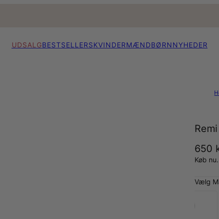
UDSALG
BESTSELLERS
KVINDER
MÆND
BØRN
NYHEDER
H
Remi 
650 k
Køb nu.
Vælg Ma