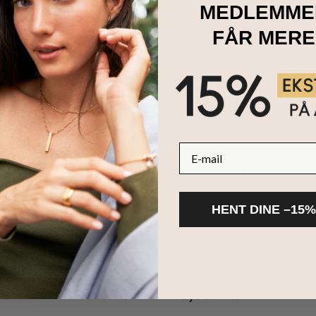
MEDLEMME
FÅR MERE
E-mail
100 dages retur
2 års reklamationsret
HENT DINE –15%
Del dine MYKA-øjeblikke