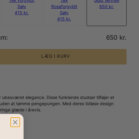
18k Forgyldt
18k
Guld Vermeil
Sølv
Rosaforgyldt
650 kr.
415 kr.
Sølv
415 kr.
um
:
650 kr.
LÆG I KURV
 ubesværet elegance. Disse funklende studser tilføjer et
alt uden at tømme pengepungen. Med deres tidløse design
ringe glæde i årevis.