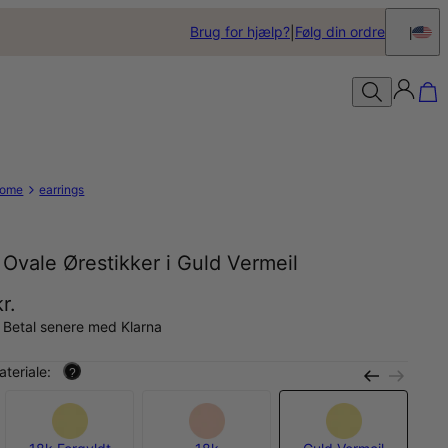
Brug for hjælp?
Følg din ordre
ome
earrings
Ovale Ørestikker i Guld Vermeil
r.
 Betal senere med Klarna
teriale:
?