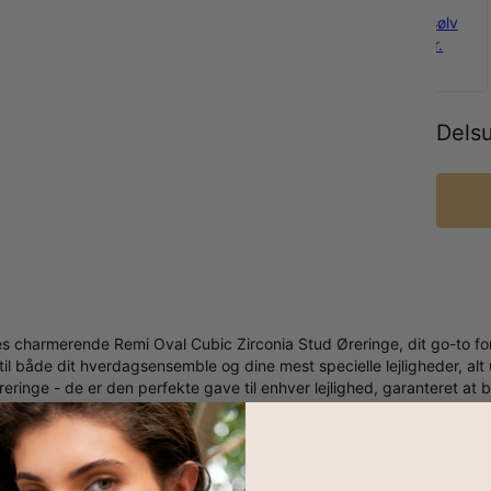
925
sterlingsølv
350 kr.
Dels
s charmerende Remi Oval Cubic Zirconia Stud Øreringe, dit go-to for
r til både dit hverdagsensemble og dine mest specielle lejligheder, 
reringe - de er den perfekte gave til enhver lejlighed, garanteret at b