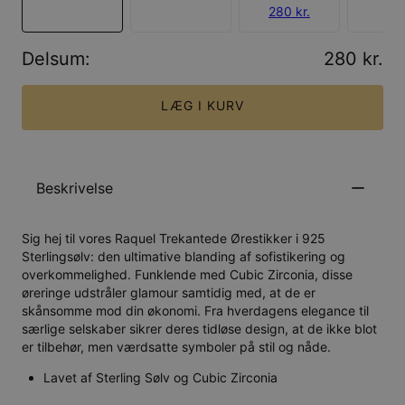
280 kr.
Delsum
:
280 kr.
LÆG I KURV
Beskrivelse
Sig hej til vores Raquel Trekantede Ørestikker i 925
Sterlingsølv: den ultimative blanding af sofistikering og
overkommelighed. Funklende med Cubic Zirconia, disse
øreringe udstråler glamour samtidig med, at de er
skånsomme mod din økonomi. Fra hverdagens elegance til
særlige selskaber sikrer deres tidløse design, at de ikke blot
er tilbehør, men værdsatte symboler på stil og nåde.
Lavet af Sterling Sølv og Cubic Zirconia