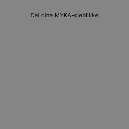
Du vil ikke blive opkrævet yderligere afgifter.
Del dine MYKA-øjeblikke
Vær opmærksom på at tidsperioden nævnt ovenfor er
inklusivefremstillingen.
Returnering
Bemærk venligst, at personlige smykker er unikke og kun
kan returneres tilombytning eller butikskredit.