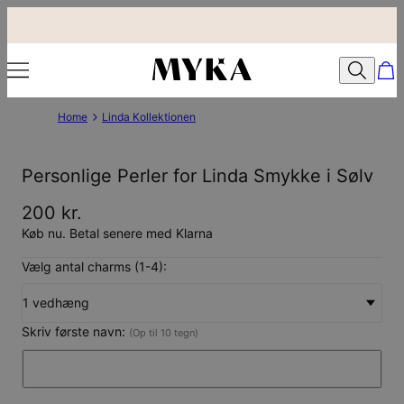
Home
Linda Kollektionen
Personlige Perler for Linda Smykke i Sølv
200 kr.
Køb nu. Betal senere med Klarna
Vælg antal charms (1-4):
1 vedhæng
Skriv første navn:
(Op til 10 tegn)