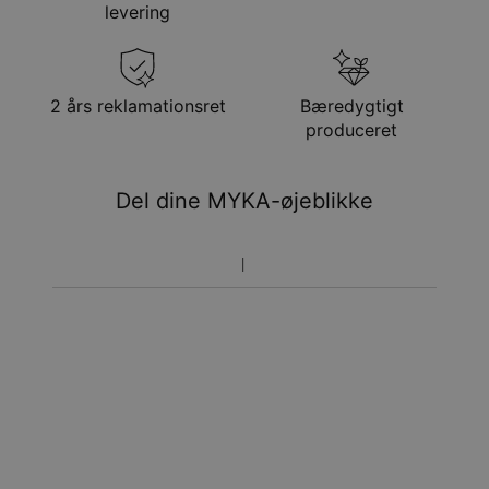
levering
Få det senest
Gratis levering
tor. 27. aug. - fre. 28.
aug.
Få det senest
2 års reklamationsret
Bæredygtigt
Hastelevering
man. 17. aug. - ons. 19.
produceret
aug.
Du vil ikke blive opkrævet yderligere afgifter.
Del dine MYKA-øjeblikke
Vær opmærksom på at tidsperioden nævnt ovenfor er
inklusivefremstillingen.
Returnering
Bemærk venligst, at personlige smykker er unikke og kun
kan returneres tilombytning eller butikskredit.