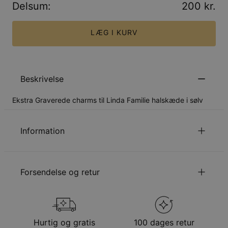
Delsum
:
200 kr.
LÆG I KURV
Beskrivelse
Ekstra Graverede charms til Linda Familie halskæde i sølv
Information
ID:
110-21-2541-88
Udmålinger
6.6mm
Forsendelse og retur
Hypoallergenisk
Nikkelfri
Materialer
Ansvarligt indkøbt metal
Din bestilling vil blive sendt med følgende
forsendelsesmetode
Hurtig og gratis
100 dages retur
Metode
Anslået leveringsdato