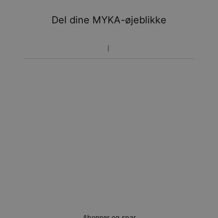
Du vil ikke blive opkrævet yderligere afgifter.
Del dine MYKA-øjeblikke
Vær opmærksom på at tidsperioden nævnt ovenfor er
inklusivefremstillingen.
Returnering
Bemærk venligst, at personlige smykker er unikke og kun
kan returneres tilombytning eller butikskredit.
Abonner og spar