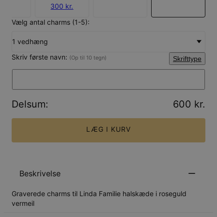
300 kr.
Vælg antal charms (1-5):
1 vedhæng
Skriv første navn:
(Op til 10 tegn)
Skrifttype
Delsum
:
600 kr.
LÆG I KURV
Beskrivelse
Graverede charms til Linda Familie halskæde i roseguld
vermeil