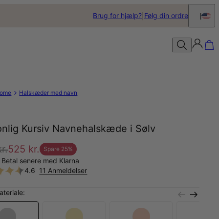
Brug for hjælp?
Følg din ordre
ome
Halskæder med navn
onlig Kursiv Navnehalskæde i Sølv
r.
525 kr.
Spare
25
%
 Betal senere med Klarna
4.6
11 Anmeldelser
teriale: