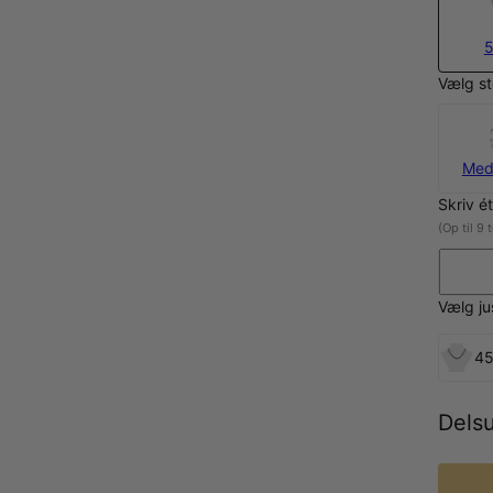
5
Vælg st
Med
Skriv é
(Op til 9 
Vælg j
45
Dels