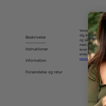
Vores personlige
dig inkludere uni
Beskrivelse
og så håndterer 
med andre. Prøv 
Instruktioner
lever dit liv på 
ende til en matc
personlige navn
Information
Forsendelse og retur