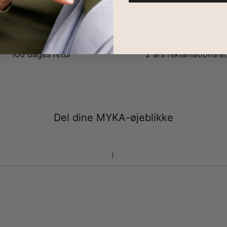
100 dages retur
2 års reklamationsret
Del dine MYKA-øjeblikke