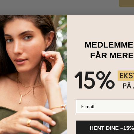
 Kursiv NavneHalskæde tilbyder masser af spændende, elskelige funkt
MEDLEMME
kke tegn, herunder hashtags, og-tegn, dollar tegn og meget mere. Du 
vores dygtige designere alle de små detaljer, der skaber en personli
FÅR MERE
med et kæledyrs navn, overvej at afsløre et hemmeligt kælenavn elle
eller hvem du virkelig er dybt inde i dit hjerte. Denne fantastiske hals
hende Sterling sølv Rollokæde. Den er også tilgængelig i
18k guldbe
ehalskæder
for flere stilarter at forelske dig i.
E-mail
HENT DINE –15%