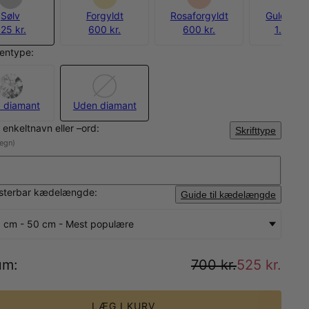
Sølv
Forgyldt
Rosaforgyldt
Guld Verm
25 kr.
600 kr.
600 kr.
1.200 kr
entype:
 diamant
Uden diamant
t enkeltnavn eller –ord:
Skrifttype
tegn)
usterbar kædelængde:
Guide til kædelængde
 cm - 50 cm - Mest populære
um
:
700 kr.
525 kr.
LÆG I KURV