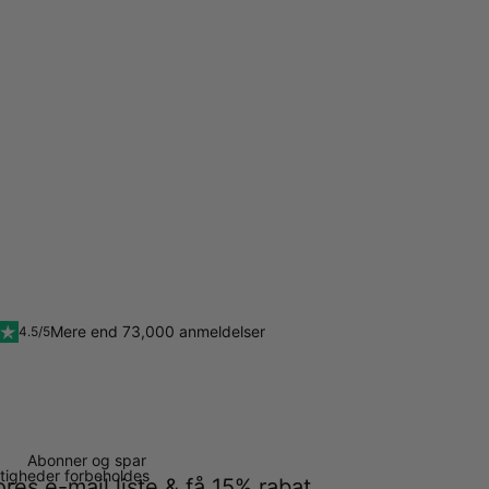
Mere end 73,000 anmeldelser
4.5/5
Abonner og spar
ettigheder forbeholdes
ores e-mail liste & få 15% rabat