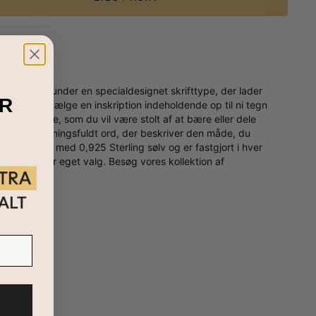
ioner, herunder en specialdesignet skrifttype, der lader
R
skal blot vælge en inskription indeholdende op til ni tegn
g navnekæde, som du vil være stolt af at bære eller dele
r del et meningsfuldt ord, der beskriver den måde, du
kæde er lavet med 0,925 Sterling sølv og er fastgjort i hver
lægning
efter eget valg. Besøg vores kollektion af