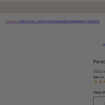
UDSALG
BESTSELLERS
KVINDER
MÆND
BØRN
NYHEDER
H
Pers
700 k
Køb nu.
Vælg Ma