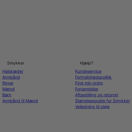
Smykker
Hjælp?
Halskæder
Kundeservice
Armbånd
Fortrolighedspolitik
Ringe
Find min ordre
Mænd
Forsendelse
Børn
Afbestilling og returret
Armbånd til Mænd
Størrelsesguide for Smykker
Vejledning til pleje